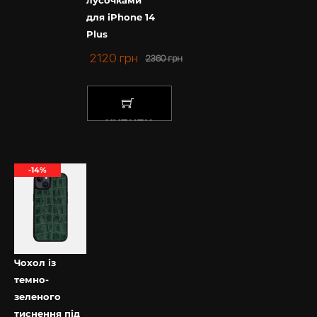
лусочками
для iPhone 14
Plus
2120
грн
2360
грн
КУПИТИ
-14%
Чохол із
темно-
зеленого
тиснення під