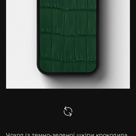
Чохол із темно-зеленої шкіри крокодила