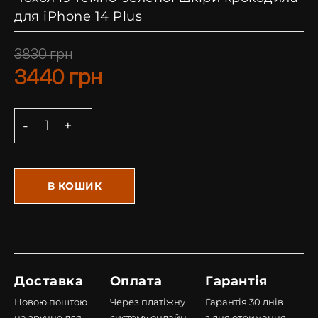
для iPhone 14 Plus
3830
грн
3440
грн
В КОШИК
Доставка
Оплата
Гарантія
Новою поштою
Через платіжну
Гарантія 30 днів
на зручне для
систему онлайн,
з дня отримання