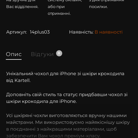
Вас відділення.
або при
посилки.
отриманні.
Артикул:
14plus03
Наявність:
В наявності
Опис
Відгуки
0
Унікальний чохол для iPhone зі шкіри крокодила
від Kartell.
Доповніть свій стиль та статус придбавши чохол зі
шкіри крокодила для iPhone.
Усі шкіряні чохли виготовляються вручну нашими
майстрами. Ми використовуємо найякіснішу шкіру
в поєднанні з найкращими матеріалами, щоб
забезпечити Вам чохол преміум-класу.