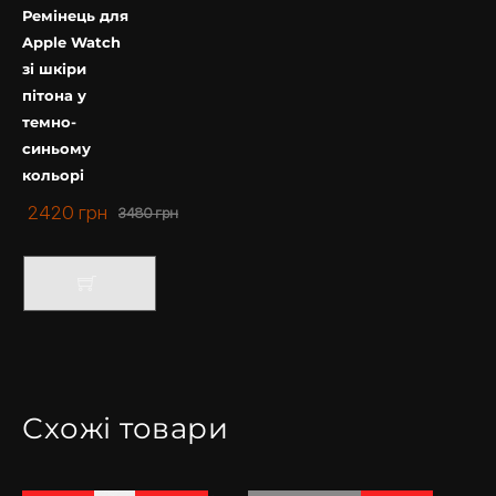
задоволенням проконсультуємо Вас з усіх питань.
Ремінець для
Apple Watch
Купити чохол на Айфон у нас – завжди вигідно та
зі шкіри
приємно.
пітона у
темно-
синьому
кольорі
2420
грн
3480
грн
Схожі товари