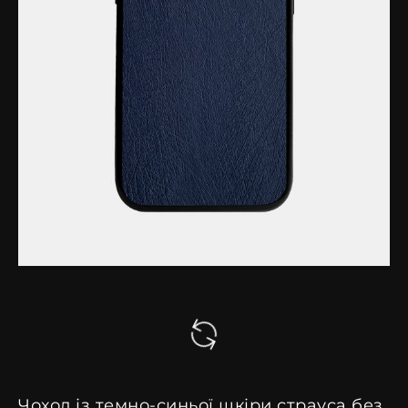
Чохол із темно-синьої шкіри страуса без