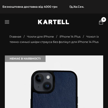
Безкоштовна доставка від 4000 грн
Гд.
Хв.
Сек.
0
Главная
/
Чохли для iPhone
/
iPhone 14 Plus
/
Чохол із
темно-синьої шкіри страуса без фолікул для iPhone 14 Plus
НЕМАЄ В НАЯВНОСТІ