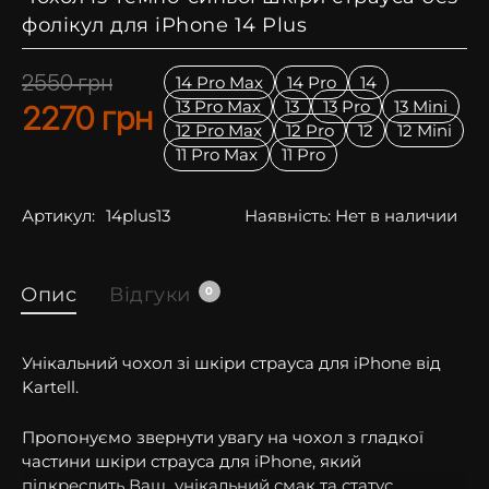
фолікул для iPhone 14 Plus
2550
грн
14 Pro Max
14 Pro
14
13 Pro Max
13
13 Pro
13 Mini
2270
грн
12 Pro Max
12 Pro
12
12 Mini
11 Pro Max
11 Pro
Артикул:
14plus13
Наявність:
Нет в наличии
Опис
Відгуки
0
Унікальний чохол зі шкіри страуса для iPhone від
Kartell.
Пропонуємо звернути увагу на чохол з гладкої
частини шкіри страуса для iPhone, який
підкреслить Ваш унікальний смак та статус.