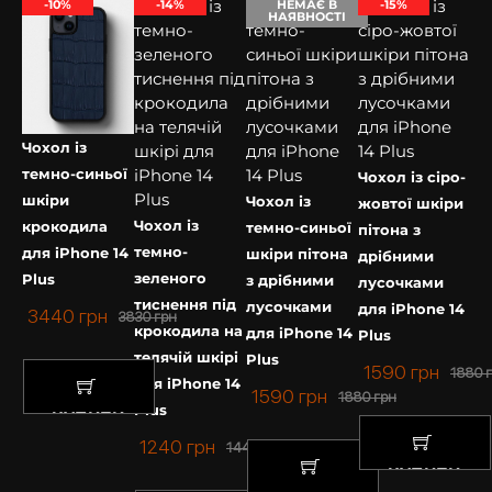
-10%
-14%
НЕМАЄ В
-15%
НАЯВНОСТІ
Чохол із
темно-синьої
Чохол із сіро-
шкіри
Чохол із
жовтої шкіри
Чохол із
крокодила
темно-синьої
пітона з
темно-
для iPhone 14
шкіри пітона
дрібними
зеленого
Plus
з дрібними
лусочками
тиснення під
лусочками
для iPhone 14
3440
грн
3830
грн
крокодила на
для iPhone 14
Plus
телячій шкірі
Plus
1590
грн
1880
для iPhone 14
1590
грн
1880
грн
Plus
КУПИТИ
1240
грн
1440
грн
КУПИТИ