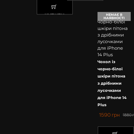
КУПИТИ
КУПИТИ
НЕМАЄ В
НАЯВНОСТІ
Чохол із
чорно-білої
шкіри пітона
з дрібними
лусочками
для iPhone 14
Plus
1590
грн
1880