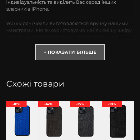
індивідуальність та виділить Вас серед інших
власників iPhone.
Усі шкіряні чохли виготовляються вручну нашими
майстрами. Ми використовуємо найякіснішу шкіру
в поєднанні з найкращими матеріалами, щоб
забезпечити Вам чохол преміум-класу.
+ ПОКАЗАТИ БІЛЬШЕ
* Зверніть увагу! Колір та відтінок можуть
відрізнятися залежно від налаштувань монітора
(яскравість, контраст, насиченість), а також
освітлення.
Схожі товари
Чому варто обрати чохол з шкіри пітона?
-10%
-14%
-15%
-10%
Натуральна зміїна шкіра – прерогатива людей із
високим становищем у суспільстві. Усі вироби у
преміальному оформленні підвищують імідж
власника. Ексклюзивний чохол для iPhone з
натуральної шкіри пітону завжди виглядає