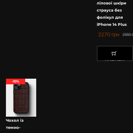
задоволенням проконсультуємо Вас з усіх питань.
лілової шкіри
Купити чохол на Айфон у нас – завжди вигідно та
страуса без
приємно.
фолікул для
iPhone 14 Plus
2270
грн
2550
КУПИТИ
-10%
Чохол із
темно-