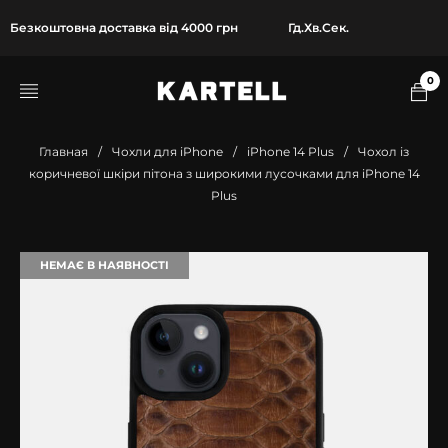
Безкоштовна доставка від 4000 грн
Гд.
Хв.
Сек.
0
Главная
/
Чохли для iPhone
/
iPhone 14 Plus
/
Чохол із
коричневої шкіри пітона з широкими лусочками для iPhone 14
Plus
НЕМАЄ В НАЯВНОСТІ