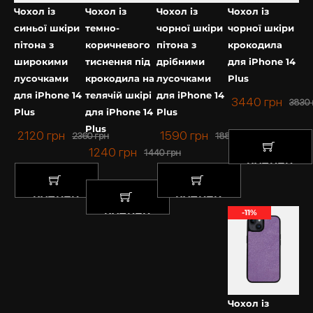
розкішно. Стильне оформлення не залишиться
Чохол із
Чохол із
Чохол із
Чохол із
непоміченим іншими.
синьої шкіри
темно-
чорної шкіри
чорної шкіри
пітона з
коричневого
пітона з
крокодила
Якісні матеріали преміум-класу.
широкими
тиснення під
дрібними
для iPhone 14
лусочками
крокодила на
лусочками
Plus
Чохол ручної роботи з протиударного силікону із
для iPhone 14
телячій шкірі
для iPhone 14
софт тач покриттям, має преміум якість, міцний та
3440
грн
3830
Plus
для iPhone 14
Plus
зносостійкий за рахунок якісної фурнітури.
Plus
Оскільки аксесуар з натуральної шкіри, – чохол на
2120
грн
1590
грн
2360
грн
1880
грн
Айфон зі шкіри пітона завжди матиме різний
1240
грн
1440
грн
малюнок.
КУПИТИ
Як підібрати чохол на iPhone?
КУПИТИ
КУПИТИ
-11%
КУПИТИ
Якщо Ви шукаєте якісний чохол зі шкіри – Kartell
допоможе підібрати потрібну модель. Пропонуємо
на вибір елітні чохли для iPhone не тільки з шкіри
пітона, але й інших екзотичних матеріалів.
Ми цінуємо кожного нашого клієнта, тому із
Чохол із