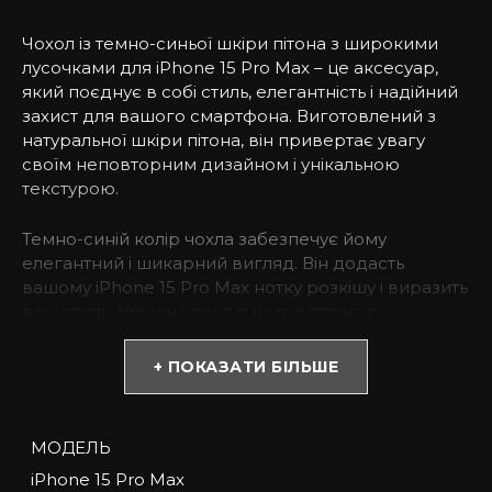
Чохол із темно-синьої шкіри пітона з широкими
лусочками для iPhone 15 Pro Max – це аксесуар,
який поєднує в собі стиль, елегантність і надійний
захист для вашого смартфона. Виготовлений з
натуральної шкіри пітона, він привертає увагу
своїм неповторним дизайном і унікальною
текстурою.
Темно-синій колір чохла забезпечує йому
елегантний і шикарний вигляд. Він додасть
вашому iPhone 15 Pro Max нотку розкішу і виразить
ваш стиль. Кожен чохол із шкіри пітона є
унікальним, оскільки шкіра пітона має свої
неповторні малюнки і лусочки. Ваш чохол буде
+ ПОКАЗАТИ БІЛЬШЕ
відрізнятися від будь-якого іншого, підкреслюючи
вашу індивідуальність.
МОДЕЛЬ
Крім свого естетичного значення, чохол із шкіри
iPhone 15 Pro Max
пітона є також надійним захисником для вашого