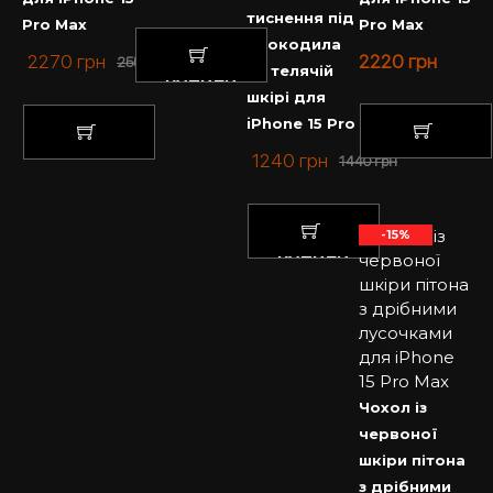
тиснення під
Pro Max
Pro Max
крокодила
2270
грн
2220
грн
2550
грн
на телячій
КУПИТИ
шкірі для
iPhone 15 Pro
1240
грн
1440
грн
КУПИТИ
КУПИТИ
-15%
КУПИТИ
Чохол із
червоної
шкіри пітона
з дрібними