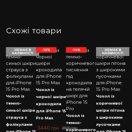
Схожі товари
НЕМАЄ В
-10%
-14%
НЕМАЄ В
НАЯВНОСТІ
НАЯВНОСТІ
Чохол із
Чохол із
Чохол із
чорної шкіри
темно-
коричневої
крокодила
синьої шкіри
шкіри пітона
для iPhone 15
Чохол із
страуса з
з широкими
Pro Max
темно-
фолікулами
лусочками
3440
грн
3830
грн
коричневого
для iPhone 15
для iPhone 15