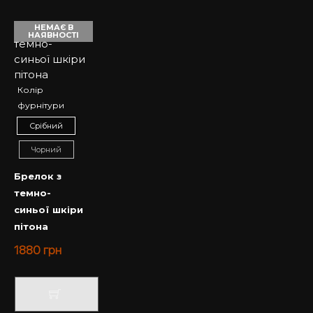
НЕМАЄ В
НАЯВНОСТІ
Колір
фурнітури
Срібний
Чорний
Брелок з
темно-
синьої шкіри
пітона
1880
грн