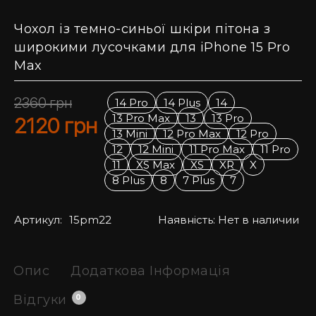
Чохол із темно-синьої шкіри пітона з
широкими лусочками для iPhone 15 Pro
Max
2360
грн
14 Pro
14 Plus
14
13 Pro Max
13
13 Pro
2120
грн
13 Mini
12 Pro Max
12 Pro
12
12 Mini
11 Pro Max
11 Pro
11
XS Max
XS
XR
X
8 Plus
8
7 Plus
7
Артикул:
15pm22
Наявність:
Нет в наличии
Опис
Додаткова Інформація
Відгуки
0