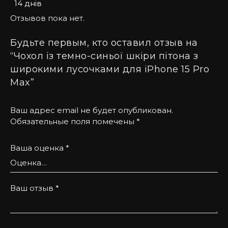
14 днів
підкреслить вашу особистість і додасть шару
розкіші до вашого смартфона.
Отзывов пока нет.
Будьте первым, кто оставил отзыв на
“Чохол із темно-синьої шкіри пітона з
широкими лусочками для iPhone 15 Pro
Max”
Ваш адрес email не будет опубликован.
Обязательные поля помечены
*
Ваша оценка
*
Ваш отзыв
*