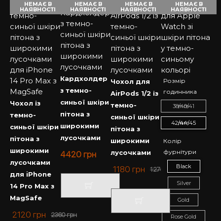
НЕМАЄ В
НЕМАЄ В
НЕМАЄ В
НЕМАЄ В
НАЯВНОСТІ
НАЯВНОСТІ
НАЯВНОСТІ
НАЯВНОСТІ
Кардхолдер
Розмір
Чохол для
з темно-
годинника
AirPods 1/2 із
синьої шкіри
Чохол із
темно-
38/40/41 mm
пітона з
темно-
синьої шкіри
42/44/45 mm
широкими
синьої шкіри
пітона з
лусочками
пітона з
широкими
Колір
широкими
фурнітури
лусочками
4420
грн
лусочками
Black
1180
грн
1276
грн
для iPhone
Silver
14 Pro Max з
MagSafe
Gold
2120
грн
2360
грн
Rose Gold