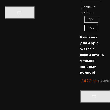
Довжина
ремінця
S/M
M/L
Ремінець
для Apple
Watch зі
шкіри пітона
у темно-
синьому
кольорі
2420
грн
3480