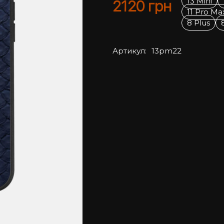
13 Mini
2120
грн
11 Pro Ma
8 Plus
Артикул:
13pm22