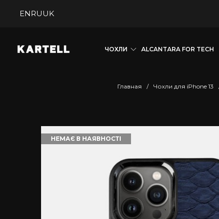
EN
RU
UK
ЧОХЛИ
ALCANTARA FOR TECH
Главная
/
Чохли для iPhone 13
НЕМАЄ В НАЯВНОСТІ