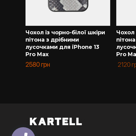
шкіри
Чохол із чорно-білої шкіри
Чохол 
пітона з дрібними
пітон
 13
лусочками для iPhone 13
лусочк
Pro Max
Pro M
2580
грн
2120
г