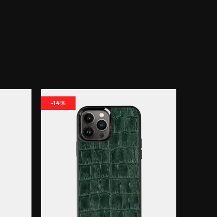
-14%
-11%