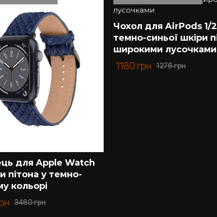
tell допоможе підібрати потрібну модель. Пропонуємо на 
ів.
Чохол для AirPods 1/2
задоволенням проконсультуємо Вас з усіх питань. Купити
темно-синьої шкіри п
широкими лусочками
1180
грн
1276
грн
ець для Apple Watch
ри пітона у темно-
му кольорі
рн
3480
грн