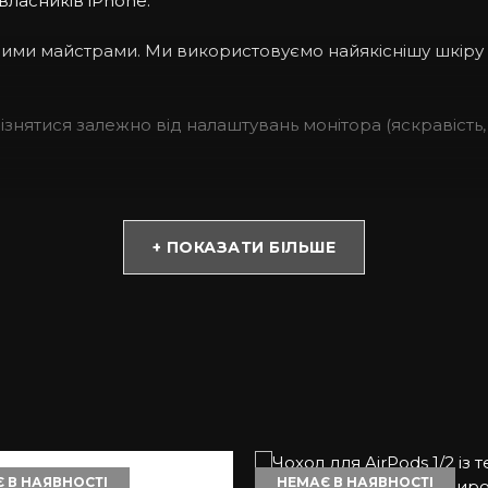
 власників iPhone.
ашими майстрами. Ми використовуємо найякіснішу шкіру
дрізнятися залежно від налаштувань монітора (яскравість, 
й із високим становищем у суспільстві. Усі вироби у п
+ ПОКАЗАТИ БІЛЬШЕ
натуральної шкіри пітону завжди виглядає розкішно. С
 із софт тач покриттям, має преміум якість, міцний та з
хол на Айфон зі шкіри пітона завжди матиме різний малю
 В НАЯВНОСТІ
НЕМАЄ В НАЯВНОСТІ