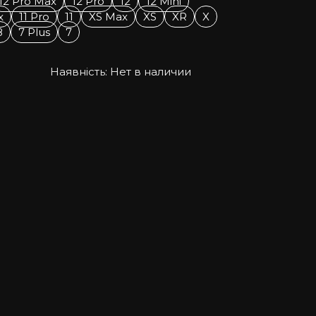
12 Pro Max
12 Pro
12
12 Mini
x
11 Pro
11
XS Max
XS
XR
X
8
7 Plus
7
Наявність:
Нет в наличии