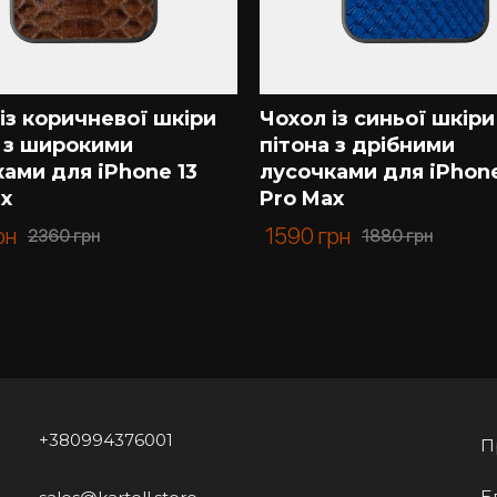
із коричневої шкіри
Чохол із синьої шкіри
а з широкими
пітона з дрібними
ами для iPhone 13
лусочками для iPhone
ax
Pro Max
рн
1590
грн
2360
грн
1880
грн
+380994376001
П
Б