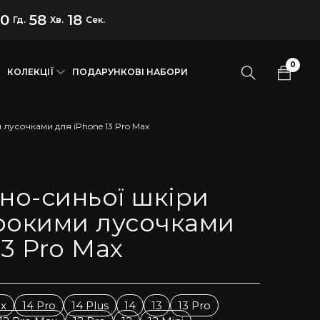
10
58
17
Гд.
Хв.
Сек.
0
КОЛЕКЦІЇ
ПОДАРУНКОВІ НАБОРИ
 лусочками для iPhone 13 Pro Max
мно-синьої шкіри
ирокими лусочками
13 Pro Max
ax
14 Pro
14 Plus
14
13
13 Pro