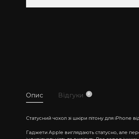
Опис
Відгуки
0
Статусний чохол зі шкіри пітону для iPhone від 
Гаджети Apple виглядають статусно, але пе