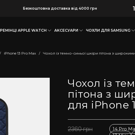
Безкоштовна доставка від 4000 грн
РЕМІНЦІ APPLE WATCH
АКСЕСУАРИ
ЧОХЛИ ДЛЯ SAMSUNG
/
iPhone 13 Pro Max
/
Чохол із темно-синьої шкіри пітона з широкими
Чохол із те
пітона з ш
для iPhone 
2360
грн
14 Pro M