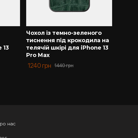
Чохол із темно-зеленого
Чохол 
тиснення під крокодила на
страус
 13
телячій шкірі для iPhone 13
iPhone
Pro Max
2270
г
1240
грн
1440
грн
ро нас
лог