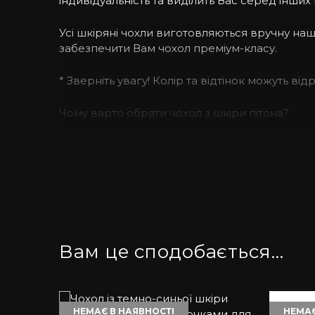
індивідуальність та виділить Вас серед інших
Усі шкіряні чохли виготовляються вручну н
забезпечити Вам чохол преміум-класу.
* Зверніть увагу! Колір та відтінок можуть ві
Чому варто обрати чохол з шкіри пітона?
Натуральна зміїна шкіра – прерогатива люде
власника. Ексклюзивний чохол для iPhone з 
непоміченим іншими.
Якісні матеріали преміум-класу.
Чохол ручної роботи з протиударного силікону
Вам це сподобається…
Оскільки аксесуар з натуральної шкіри, – чо
Як підібрати чохол на iPhone?
НЕМАЄ В НАЯВНОСТІ
НЕМАЄ