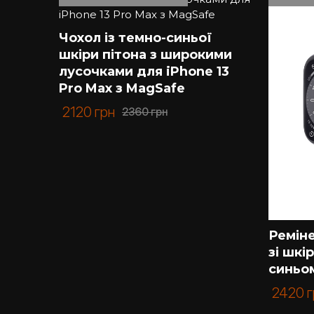
Якщо Ви шукаєте якісний чохол зі шкіри – Kar
шкіри пітона, але й інших екзотичних матеріал
Чохол із темно-синьої
Ми цінуємо кожного нашого клієнта, тому із 
шкіри пітона з широкими
приємно.
лусочками для iPhone 13
Pro Max з MagSafe
2120
грн
2360
грн
синьої
ими
Ремін
зі шкі
синьо
2420
г