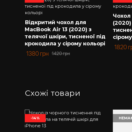
Якщо Ви шукаєте якісний чохол зі шкіри – Kar
екзотичних матеріалів.
Чохол 
Відкритий чохол для
Ми цінуємо кожного нашого клієнта, тому із 
(2020)
MacBook Air 13 (2020) з
тиснен
Купити чохол на Айфон у нас – завжди вигідн
телячої шкіри, тисненої під
сірому
крокодила у сірому кольорі
1820
г
1380
грн
1420
грн
Схожі товари
-14%
НЕМАЄ