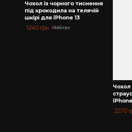
Чохол із чорного тиснення
під крокодила на телячій
шкірі для iPhone 13
1240
грн
1440
грн
ї
Чохол 
hone 13
страус
iPhone
2270
г