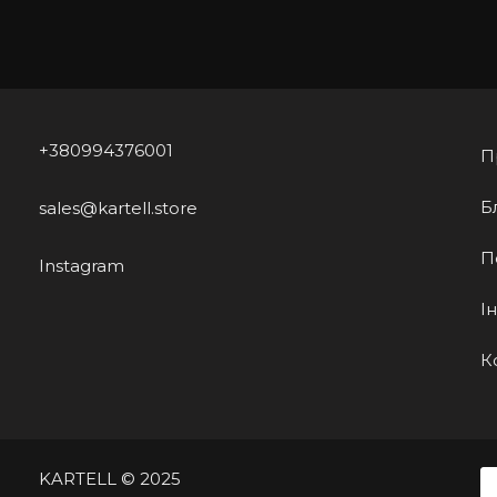
+380994376001
П
Б
sales@kartell.store
П
Instagram
І
К
KARTELL © 2025