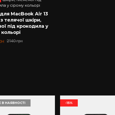
tell допоможе підібрати потрібну модель. Пропонуємо на
для MacBook Air 13
задоволенням проконсультуємо Вас з усіх питань.
 з телячої шкіри,
ої під крокодила у
о та приємно.
 кольорі
рн
2140
грн
 В НАЯВНОСТІ
-15%