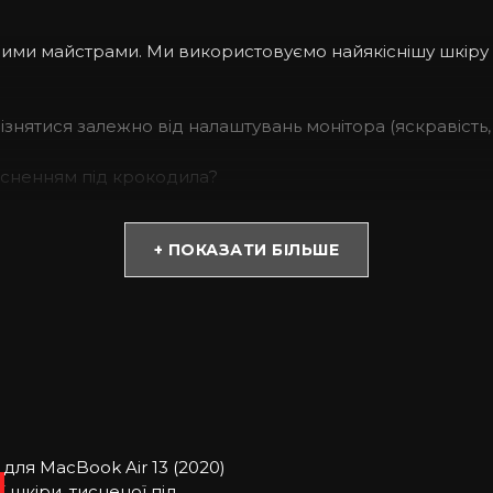
ашими майстрами. Ми використовуємо найякіснішу шкіру
дрізнятися залежно від налаштувань монітора (яскравість, 
тисненням під крокодила?
бує великих витрат. Купивши такий аксесуар, Ви можете
+ ПОКАЗАТИ БІЛЬШЕ
 із софт тач покриттям, має преміум якість, міцний та 
робах. Насправді натуральний матеріал завжди лягає п