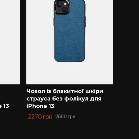
Чохол із блакитної шкіри
Чохол 
страуса без фолікул для
крокод
 13
iPhone 13
3440
2270
грн
2550
грн