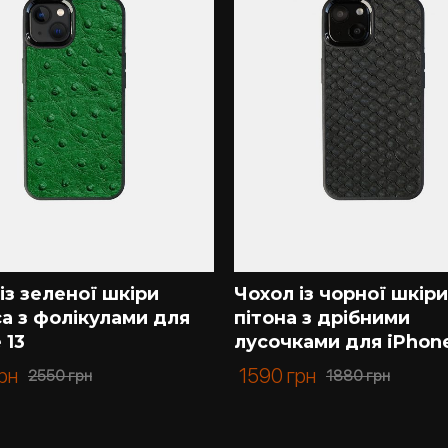
із зеленої шкіри
Чохол із чорної шкіри
а з фолікулами для
пітона з дрібними
 13
лусочками для iPhone
рн
1590
грн
2550
грн
1880
грн