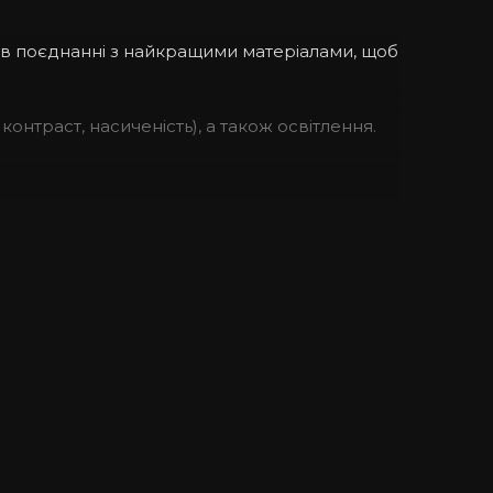
 в поєднанні з найкращими матеріалами, щоб
контраст, насиченість), а також освітлення.
 бути спокійними за Ваш смартфон навіть під
зносостійкий за рахунок комплектуючих.
о-різному, тому текстура малюнка на кожному