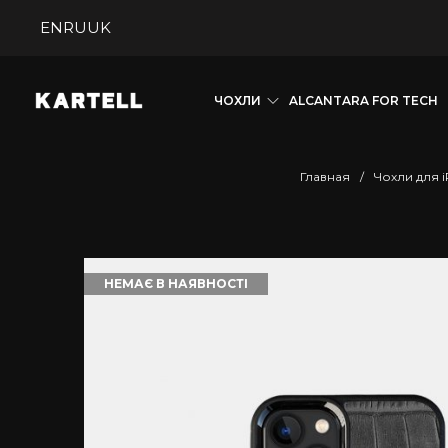
EN
RU
UK
ЧОХЛИ
ALCANTARA FOR TECH
Главная
/
Чохли для i
НЕМАЄ В НАЯВНОСТІ