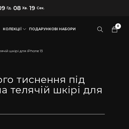
09
08
18
Гд.
Хв.
Сек.
0
КОЛЕКЦІЇ
ПОДАРУНКОВІ НАБОРИ
ячій шкірі для iPhone 13
ого тиснення під
а телячій шкірі для