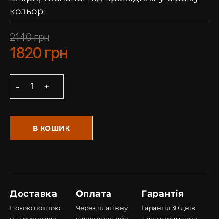
кольорі
2140
грн
1820
грн
В КОШИК
Доставка
Оплата
Гарантія
Новою поштою
Через платіжну
Гарантія 30 днів
на зручне для
систему онлайн,
з дня отримання