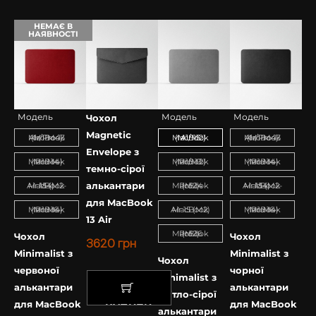
та приємно.
НЕМАЄ В
НАЯВНОСТІ
Розмір 34*23 см
Модель
Модель
Модель
Чохол
Magnetic
MacBook Air/Pro 13 (M1-M4)
MacBook Air 13 (M1/M2)
MacBook Air/Pro 13 (M1-M4)
Envelope з
MacBook Pro 14 (M1-M4)
MacBook Pro 13 (M1/M2)
MacBook Pro 14 (M1-M4)
темно-сірої
алькантари
MacBook Air 15 (M2-M4)
MacBook Pro 14 (M2)
MacBook Air 15 (M2-M4)
для MacBook
MacBook Pro 16 (M1-M4)
MacBook Air 15 (M2)
MacBook Pro 16 (M1-M4)
13 Air
MacBook Pro 16 (M2)
Чохол
Чохол
3620
грн
Minimalist з
Minimalist з
Чохол
червоної
чорної
Minimalist з
алькантари
алькантари
світло-сірої
для MacBook
для MacBook
КУПИТИ
алькантари