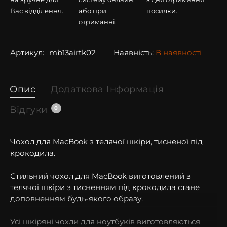
Вас відділення.
або при
посилки.
отриманні.
Артикул:
mb13airtk02
Наявність:
В наявності
Опис
Додаткова Інформація
Відгуки
0
Чохол для MacBook з телячої шкіри, тисненої під
крокодила.
Стильний чохол для MacBook виготовлений з
телячої шкіри з тисненням під крокодила стане
доповненням будь-якого образу.
Усі шкіряні чохли для ноутбуків виготовляються