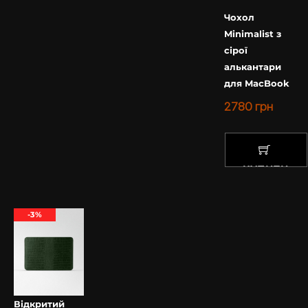
Чохол
Minimalist з
сірої
алькантари
для MacBook
2780
грн
КУПИТИ
-3%
Відкритий