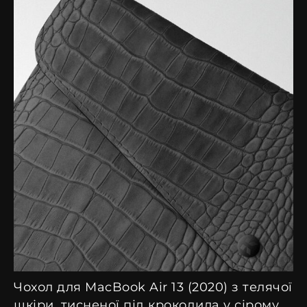
Чохол для MacBook Air 13 (2020) з телячої
шкіри, тисненої під крокодила у сірому