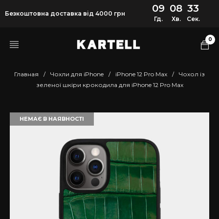
09
08
33
Безкоштовна доставка від 4000 грн
Гд.
Хв.
Сек.
0
Главная
/
Чохли для iPhone
/
iPhone 12 Pro Max
/
Чохол із
зеленої шкіри крокодила для iPhone 12 Pro Max
НЕМАЄ В НАЯВНОСТІ