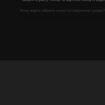
Чому варто обрати чохол із страусиної шкіри?
Вироби з страусиної шкіри є атрибутами успішн
Володіє низьким ступенем зношеності.
Купивши такий аксесуар, Ви можете бути спок
Якісні матеріали преміум-класу
Чохол ручної роботи з протиударного силікону 
Оскільки аксесуар з натуральної шкіри, – чо
Як підібрати чохол на iPhone?
Якщо Ви шукаєте якісний чохол зі шкіри – Kar
шкіри страуса, але й інших екзотичних матеріа
Ми цінуємо кожного нашого клієнта, тому із 