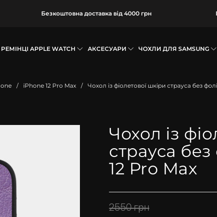
Безкоштовна доставка від 4000 грн
РЕМІНЦІ APPLE WATCH
АКСЕСУАРИ
ЧОХЛИ ДЛЯ SAMSUNG
hone
/
iPhone 12 Pro Max
/
Чохол із фіолетової шкіри страуса без фол
Чохол із фі
страуса без
12 Pro Max
2550
грн