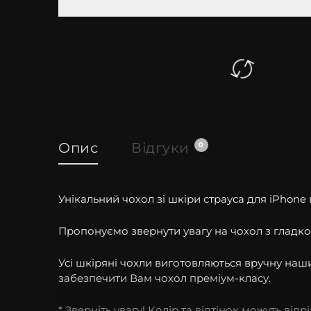
Опис
Відгуки
0
Унікальний чохол зі шкіри страуса для iPhone ві
Пропонуємо звернути увагу на чохол з гладкої
Усі шкіряні чохли виготовляються вручну на
забезпечити Вам чохол преміум-класу.
* Зверніть увагу! Колір та відтінок можуть від