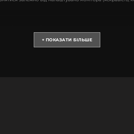
ості і достатку. Вона не тільки красиво виглядає, але і 
+ ПОКАЗАТИ БІЛЬШЕ
ійними за Ваш смартфон навіть під час випадкових паді
із софт тач покриттям, має преміум якість, міцний та зн
хол на Айфон зі шкіри страуса матиме завжди матиме різн
tell допоможе підібрати потрібну модель. Пропонуємо на в
лів.
задоволенням проконсультуємо Вас з усіх питань.