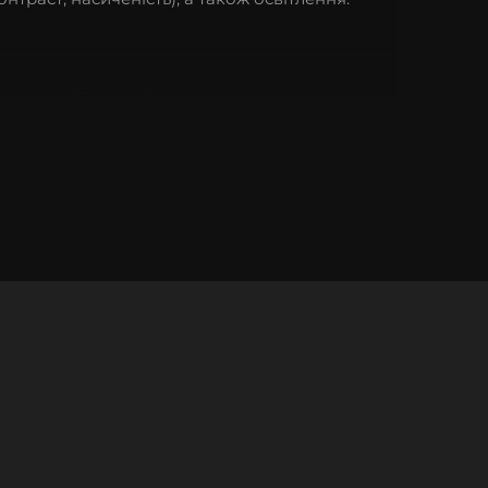
одна з найбільш м’яких і одночасно міцних.
нь.
осостійкий за рахунок якісної фурнітури.
ий малюнок.
ибір елітні чохли для iPhone не тільки з