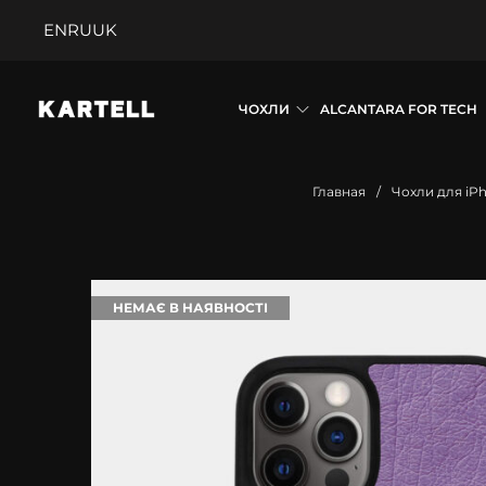
EN
RU
UK
ЧОХЛИ
ALCANTARA FOR TECH
Главная
/
Чохли для iP
НЕМАЄ В НАЯВНОСТІ