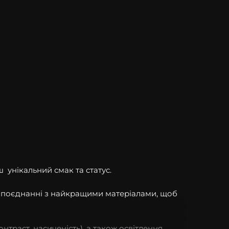
ш унікальний смак та статус.
в поєднанні з найкращими матеріалами, щоб
онтраст, насиченість), а також освітлення.