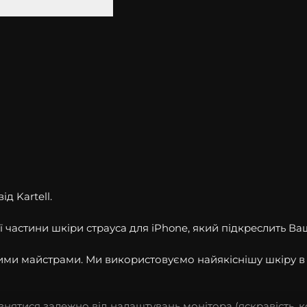
д Kartell.
 частини шкіри страуса для iPhone, який підкреслить Ва
шими майстрами. Ми використовуємо найякіснішу шкіру 
різнятися залежно від налаштувань монітора (яскравість, к