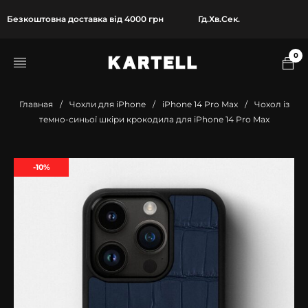
Безкоштовна доставка від 4000 грн
Гд.
Хв.
Сек.
0
Главная
/
Чохли для iPhone
/
iPhone 14 Pro Max
/
Чохол із
темно-синьої шкіри крокодила для iPhone 14 Pro Max
-10%