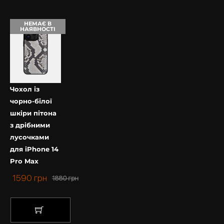
НЕМАЄ В
НАЯВНОСТІ
Чохол із
чорно-білої
шкіри пітона
з дрібними
лусочками
для iPhone 14
Pro Max
1590
грн
1880
грн