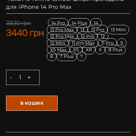
для iPhone 14 Pro Max
3830
грн
14 Pro
14 Plus
14
13 Pro Max
13
13 Pro
13 Mini
3440
грн
12 Pro Max
12 Pro
12
12 Mini
11 Pro Max
11 Pro
11
XS Max
XS
XR
X
8 Plus
8
7 Plus
7
В КОШИК