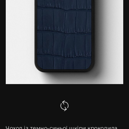
Чохол із темно-синьої шкіри крокодила