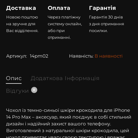
Доставка
Оплата
Гарантія
Новою поштою
Через платіжну
Гарантія 30 днів
на зручне для
систему онлайн,
з дня отримання
Вас відділення.
або при
посилки.
отриманні.
Артикул:
14pm02
Наявність:
В наявності
Опис
Додаткова Інформація
Відгуки
0
Чохол із темно-синьої шкіри крокодила для iPhone
14 Pro Max – аксесуар, який поєднує в собі стильний
дизайн і надійний захист вашого телефону.
Виготовлений з натуральної шкіри крокодила, цей
чохол привертає увагу своєю текстурою і вражає