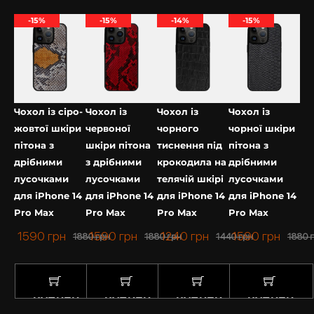
-15%
-15%
-14%
-15%
Чохол із сіро-
Чохол із
Чохол із
Чохол із
жовтої шкіри
червоної
чорного
чорної шкіри
пітона з
шкіри пітона
тиснення під
пітона з
дрібними
з дрібними
крокодила на
дрібними
лусочками
лусочками
телячій шкірі
лусочками
для iPhone 14
для iPhone 14
для iPhone 14
для iPhone 14
Pro Max
Pro Max
Pro Max
Pro Max
1590
грн
1590
грн
1240
грн
1590
грн
1880
грн
1880
грн
1440
грн
1880
КУПИТИ
КУПИТИ
КУПИТИ
КУПИТИ