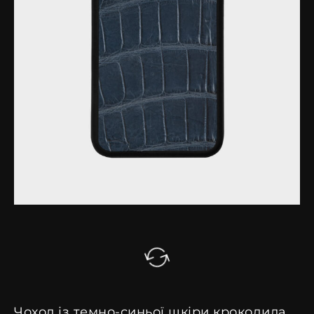
Чохол із темно-синьої шкіри крокодила