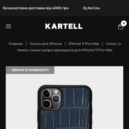
Безкоштовна доставка від 4000 грн
Гд.
Хв.
Сек.
0
Главная
/
Чохли для iPhone
/
iPhone 11 Pro Max
/
Чохол із
темно-синьої шкіри крокодила для iPhone 11 Pro Max
НЕМАЄ В НАЯВНОСТІ