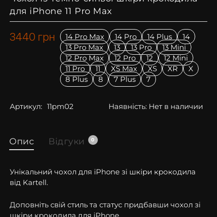
для iPhone 11 Pro Max
3440
грн
14 Pro Max
14 Pro
14 Plus
14
13 Pro Max
13
13 Pro
13 Mini
12 Pro Max
12 Pro
12
12 Mini
11 Pro
11
XS Max
XS
XR
X
8 Plus
8
7 Plus
7
Артикул:
11pm02
Наявність:
Нет в наличии
Опис
Відгуки
0
Унікальний чохол для iPhone зі шкіри крокодила
від Kartell.
Доповніть свій стиль та статус придбавши чохол зі
шкіри крокодила для iPhone.