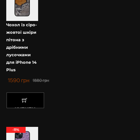
Чохол із сіро-
жовтої шкіри
пітона з
дрібними
лусочками
для iPhone 14
Plus
1590
грн
1880
грн
КУПИТИ
-11%