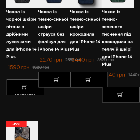
Чохол із
Чохол із
Чохол із
Чохол із
чорної шкіри
темно-синьої
темно-синьої
темно-
пітона з
шкіри
шкіри
зеленого
дрібними
страуса без
крокодила
тиснення під
лусочками
фолікул для
для iPhone 14
крокодила на
для iPhone 14
iPhone 14 Plus
Plus
телячій шкірі
Plus
для iPhone 14
2270
грн
3440
грн
2550
грн
3830
грн
Plus
1590
грн
1880
грн
1240
грн
1440
КУПИТИ
КУПИТИ
КУПИТИ
КУПИТИ
-15%