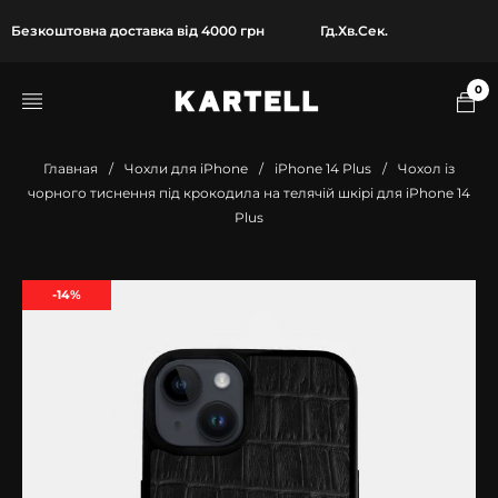
Безкоштовна доставка від 4000 грн
Гд.
Хв.
Сек.
0
Главная
/
Чохли для iPhone
/
iPhone 14 Plus
/
Чохол із
чорного тиснення під крокодила на телячій шкірі для iPhone 14
Plus
-14%