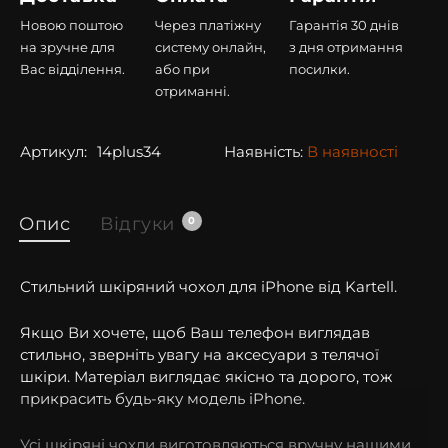
Новою поштою
Через платіжну
Гарантія 30 днів
на зручне для
систему онлайн,
з дня отримання
Вас відділення.
або при
посилки.
отриманні.
Артикул:
14plus34
Наявність:
В наявності
Опис
Відгуки
0
Стильний шкіряний чохол для iPhone від Kartell.
Якщо Ви хочете, щоб Ваш телефон виглядав
стильно, зверніть увагу на аксесуари з телячої
шкіри. Матеріал виглядає якісно та дорого, тож
прикрасить будь-яку модель iPhone.
Усі шкіряні чохли виготовляються вручну нашими