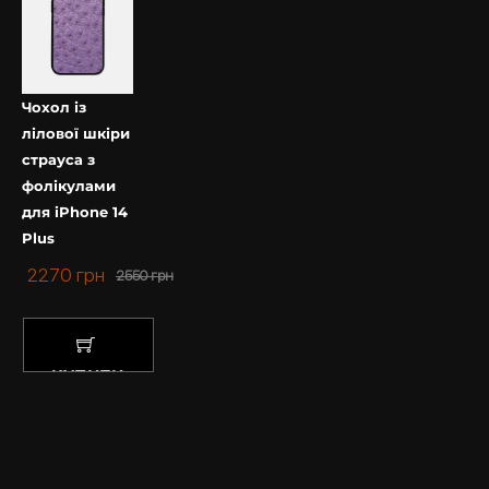
Чохол із
лілової шкіри
страуса з
фолікулами
для iPhone 14
Plus
2270
грн
2550
грн
КУПИТИ