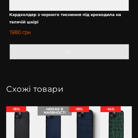
Кардхолдер з чорного тиснення під крокодила на
телячій шкірі
1980
грн
Схожі товари
-15%
НЕМАЄ В
-10%
-14%
НАЯВНОСТІ