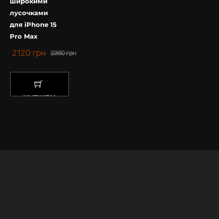
широкими
лусочками
для iPhone 15
Pro Max
2120
грн
2360
грн
КУПИТИ