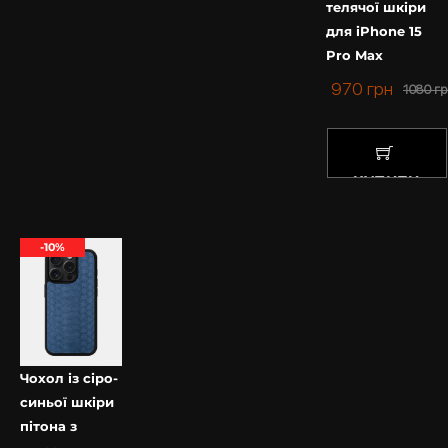
телячої шкіри
для iPhone 15
Pro Max
970
грн
1080
гр
КУПИТИ
-10%
Чохол із сіро-
синьої шкіри
пітона з