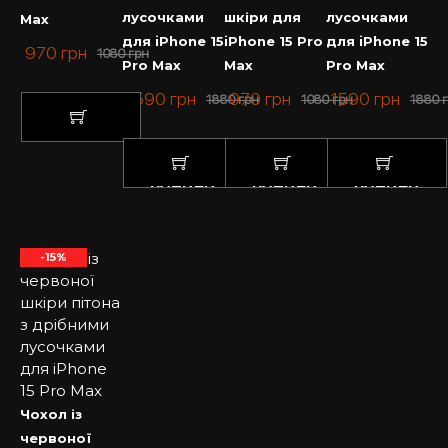
лусочками
шкіри для
лусочками
Max
для iPhone 15
iPhone 15 Pro
для iPhone 15
970
грн
1080
грн
Pro Max
Max
Pro Max
1590
грн
970
грн
1590
грн
1880
грн
1080
грн
1880
КУПИТИ
КУПИТИ
КУПИТИ
КУПИТИ
-15%
Чохол із
червоної