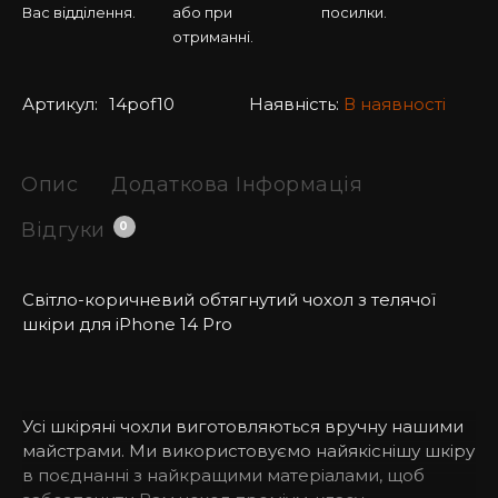
Вас відділення.
або при
посилки.
отриманні.
Артикул:
14pof10
Наявність:
В наявності
Опис
Додаткова Інформація
Відгуки
0
Світло-коричневий обтягнутий чохол з телячої
шкіри для iPhone
14 Pro
Усі шкіряні чохли виготовляються вручну нашими
майстрами. Ми використовуємо найякіснішу шкіру
в поєднанні з найкращими матеріалами, щоб