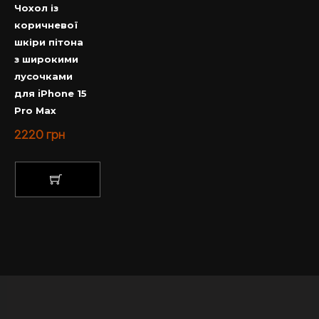
Чохол із
коричневої
шкіри пітона
з широкими
лусочками
для iPhone 15
Pro Max
2220
грн
КУПИТИ