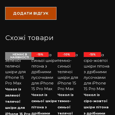
Схожі товари
НЕМАЄ В
-15%
-10%
-15%
НАЯВНОСТІ
Чохол із
Чохол із
Чохол із
Чохол із
зеленої
синьої шкіри
темно-
сіро-жовтої
телячої
пітона з
синьої
шкіри пітона
шкіри для
дрібними
телячої
з дрібними
iPhone 15 Pro