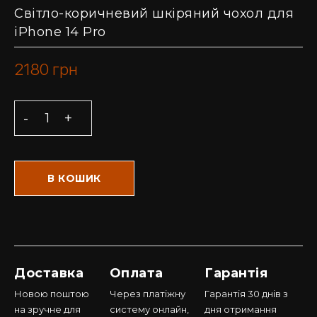
Світло-коричневий шкіряний чохол для
iPhone 14 Pro
2180
грн
В КОШИК
Доставка
Оплата
Гарантія
Новою поштою
Через платіжну
Гарантія 30 днів з
на зручне для
систему онлайн,
дня отримання