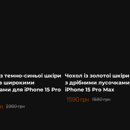
із темно-синьої шкіри
Чохол із золотої шкіри
 з широкими
з дрібними лусочками
ами для iPhone 15 Pro
iPhone 15 Pro Max
1590
грн
1880
грн
рн
2360
грн