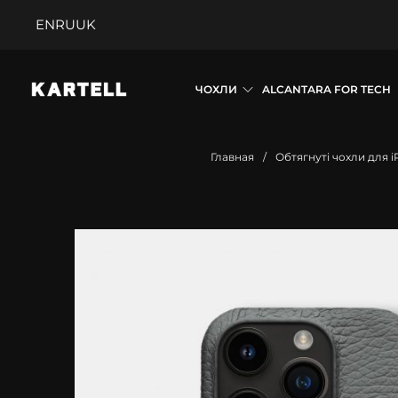
EN
RU
UK
ЧОХЛИ
ALCANTARA FOR TECH
Главная
/
Обтягнуті чохли для 