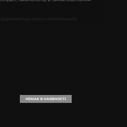
й відрізняється своєю неповторною
ю, надаючи вашому смартфону елегантний
текстурним покриттям. Ця шкіра відмінно
ритий м’яким матеріалом, який дбає про ваш
надійний захист. Ви будете насолоджуватися
НЕМАЄ В НАЯВНОСТІ
оганний смак і неповторний стиль.