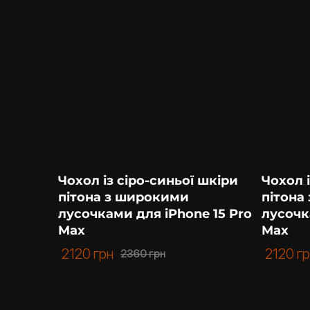
Чохол із сіро-синьої шкіри
Чохол 
пітона з широкими
пітона
лусочками для iPhone 15 Pro
лусочк
Max
Max
2120
грн
2120
г
2360
грн