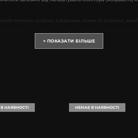
гнутий телячою шкірою, є виразом стилю та розкоші, яки
ому, що він з усіх боків обтягнутий високоякісною шкіро
+ ПОКАЗАТИ БІЛЬШЕ
 шкіри, яка відома своєю м’якістю та приємним на дотик 
я, забезпечуючи йому довговічність і стильний вигляд.
також у його внутрішній конструкції. Всередині він пок
потенційних пошкоджень.
 відкриті ділянки: верх, низ та кнопки.
ro
надайте своєму смартфону неперевершений вигляд та 
 В НАЯВНОСТІ
НЕМАЄ В НАЯВНОСТІ
ональності чохла. Нехай ваш iPhone відображає ваш безд