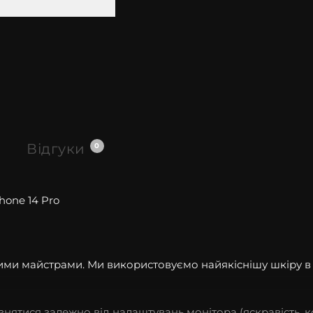
Відгуки
0
Phone
14 Pro
шими майстрами. Ми використовуємо найякіснішу шкіру 
різнятися залежно від налаштувань монітора (яскравість, к