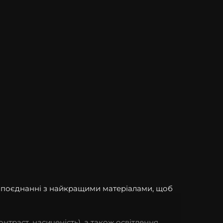
в поєднанні з найкращими матеріалами, щоб
онтраст, насиченість), а також освітлення.