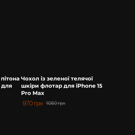
 пітона
Чохол із зеленої телячої
 для
шкіри флотар для iPhone 15
Pro Max
970
грн
1080
грн