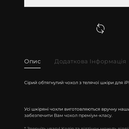
Опис
Додаткова Інформація
Сірий обтягнутий чохол з телячої шкіри для i
Усі шкіряні чохли виготовляються вручну на
забезпечити Вам чохол преміум-класу.
* Зверніть увагу! Колір та відтінок можуть від