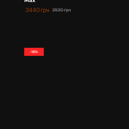
Max
3440
грн
3830
грн
-15%