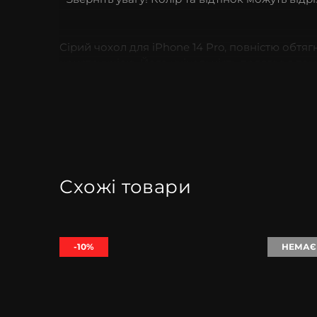
Сірий
чохол для iPhone 14 Pro
, повністю обтя
конструкцією. Його унікальність полягає в т
вигляд і максимальний захист.
Зовнішній шар чохла виготовлений із телячої
захищає Ваш iPhone від подряпин і зношуванн
Однак унікальність цього чохла проявляється 
смартфон, захищаючи його від подряпин та 
Схожі товари
Класична модель обтягнутого чохла передбачає
Обирайте
сірий
чохол з шкіри для iPhone
14 P
-10%
НЕМАЄ
кращими аспектами якості, естетики і функці