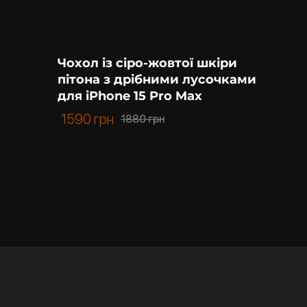
Чохол із сіро-жовтої шкіри
пітона з дрібними лусочками
для iPhone 15 Pro Max
1590
грн
1880
грн