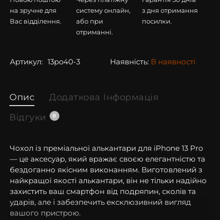
на зручне для
систему онлайн,
з дня отримання
Вас відділення.
або при
посилки.
отриманні.
Артикул:
13po40-3
Наявність:
В наявності
Опис
Додаткова Інформація
Відгуки
0
Чохол із преміальної алькантари для iPhone 13 Pro
— це аксесуар, який вражає своєю елегантністю та
бездоганно якісним виконанням. Виготовлений з
найкращої якості алькантари, він не тільки надійно
захистить ваш смартфон від подряпин, сколів та
ударів, але і забезпечить ексклюзивний вигляд
вашого пристрою.