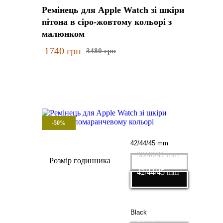
Ремінець для Apple Watch зі шкіри
пітона в сіро-жовтому кольорі з
малюнком
1740
грн
3480
грн
-50%
38/40/41 mm
Розмір годинника
42/44/45 mm