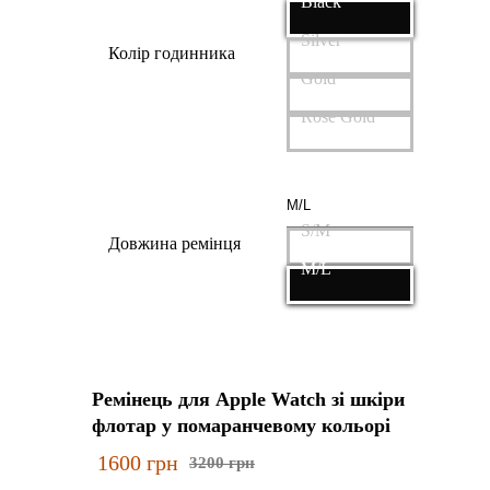
Black
Silver
Колір годинника
Gold
Rose Gold
S/M
Довжина ремінця
M/L
Ремінець для Apple Watch зі шкіри
флотар у помаранчевому кольорі
1600
грн
3200
грн