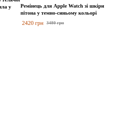
Ремінець для Apple Watch зі шкіри
ила у
пітона у темно-синьому кольорі
2420
грн
3480
грн