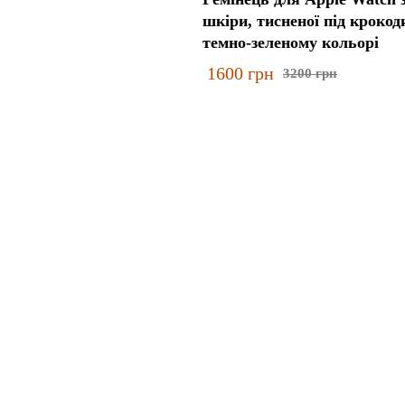
шкіри, тисненої під крокод
темно-зеленому кольорі
1600
грн
3200
грн