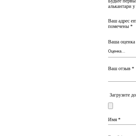
Будьте первы
лей Apple Watch
алькантари у
Ваш адрес em
помечены
*
Ваша оценк
Ваш отзыв
*
Загрузите д
Имя
*