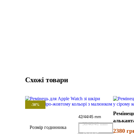
Схожі товари
-50%
Ремінець
альканта
38/40/41 mm
Розмір годинника
2380
гр