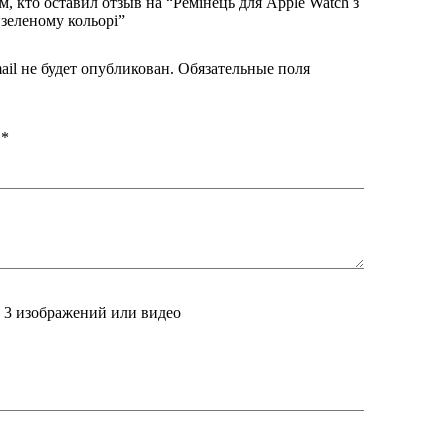
м, кто оставил отзыв на “Ремінець для Apple Watch з
 зеленому кольорі”
ail не будет опубликован.
Обязательные поля
а
*
о 3 изображений или видео