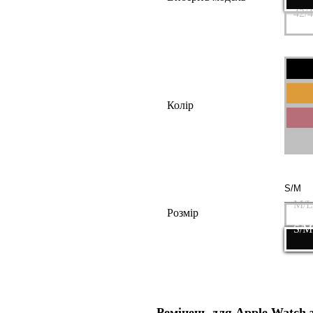
42/
Колір
M/L
Розмір
S/M
Ремінець для Apple Watch з