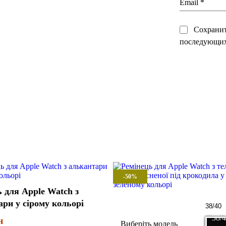
Email
*
Сохранить
последующих
-50%
 для Apple Watch з
ри у сірому кольорі
38/
н
Виберіть модель