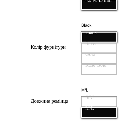
42/44/45 mm
Black
Silver
Колір фурнітури
Gold
Rose Gold
S/M
Довжина ремінця
M/L