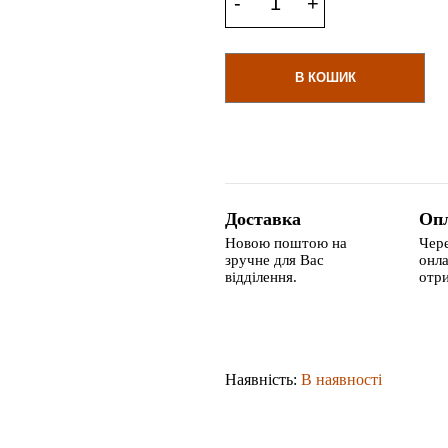
В КОШИК
Доставка
Оп
Новою поштою на
Чере
зручне для Вас
онла
відділення.
отри
Наявність:
В наявності