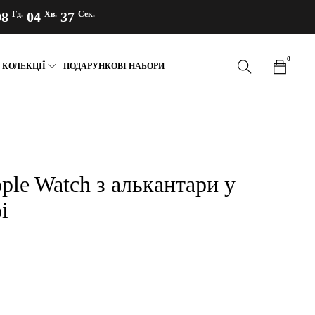
08
Гд.
04
Хв.
36
Сек.
0
КОЛЕКЦІЇ
ПОДАРУНКОВІ НАБОРИ
ple Watch з алькантари у
і