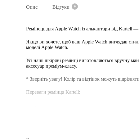
Опис
Відгуки
0
Ремінець для Apple Watch із алькантари від Kartell
Якщо ви хочете, щоб ваш Apple Watch виглядав стильн
моделі Apple Watch.
Усі наші шкіряні ремінці виготовляються вручну ма
аксесуар преміум-класу.
* Зверніть увагу! Колір та відтінок можуть відрізнят
Переваги ремінця Kartell:
Преміальна алькантара — не ковзає в руках
Стійка до зношування та зберігає форму
Приємна оксамитова текстура