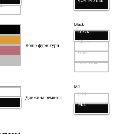
42/44/45 mm
44
Black
Silver
Колір фурнітури
Gold
Rose Gold
S/M
Довжина ремінця
M/L
 телячої