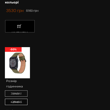
кольорі
3530
грн
5160
грн
КУПИТИ
-50%
Розмір
годинника
38/40/41 mm
42/44/45 mm