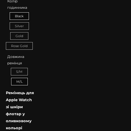
Колір
годинника
Black
Silver
Gold
Rose Gold
Довжина
ремінця
S/M
M/L
Ремінець для
Apple Watch
зі шкіри
флотар у
оливковому
кольорі