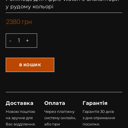
у рудому кольорі
2380
грн
В КОШИК
Доставка
Оплата
Гарантія
Новою поштою
Через платіжну
Гарантія 30 днів
на зручне для
систему онлайн,
з дня отримання
Вас відділення.
або при
посилки.