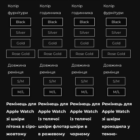
Ручна робота майстрів Kartell
Колір
Колір
Колір
Колір
фурнітури
годинника
годинника
фурнітури
Black
Black
Black
Black
Silver
Silver
Silver
Silver
Gold
Gold
Gold
Gold
Rose Gold
Rose Gold
Rose Gold
Rose Gold
Довжина
Довжина
Довжина
Довжина
ремінця
ремінця
ремінця
ремінця
S/M
S/M
S/M
S/M
M/L
M/L
M/L
M/L
Ремінець для
Ремінець для
Ремінець для
Ремінець для
Apple Watch
Apple Watch
Apple Watch
Apple Watch
зі шкіри
із телячої
із телячої
зі шкіри
пітона в сіро-
шкіри флотар
шкіри в
крокодила у
жовтому
в рожевому
чорному
темно-