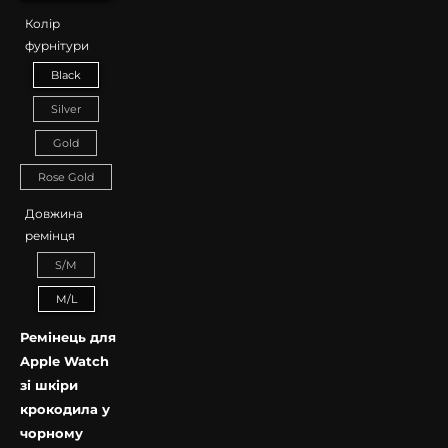
Колір
фурнітури
Black
Silver
Gold
Rose Gold
Довжина
ремінця
S/M
M/L
Ремінець для
Apple Watch
зі шкіри
крокодила у
чорному