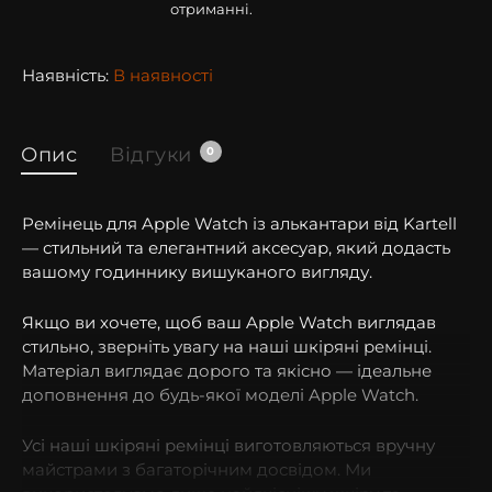
отриманні.
Наявність:
В наявності
Опис
Відгуки
0
Ремінець для Apple Watch із алькантари від Kartell
— стильний та елегантний аксесуар, який додасть
вашому годиннику вишуканого вигляду.
Якщо ви хочете, щоб ваш Apple Watch виглядав
стильно, зверніть увагу на наші шкіряні ремінці.
Матеріал виглядає дорого та якісно — ідеальне
доповнення до будь-якої моделі Apple Watch.
Усі наші шкіряні ремінці виготовляються вручну
майстрами з багаторічним досвідом. Ми