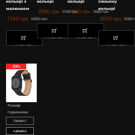
кольорі з
кольорі
кольорі
синьому
малюнком
кольорі
1590
грн
1490
грн
1749
грн
1639
грн
1740
грн
3530
грн
3480
грн
5160
КУПИТИ
КУПИТИ
КУПИТИ
КУПИТИ
-32%
Розмір
годинника
38/40/41 mm
42/44/45 mm