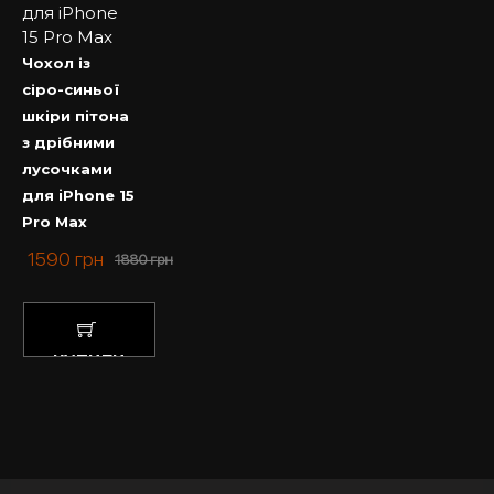
Чохол із
сіро-синьої
шкіри пітона
з дрібними
лусочками
для iPhone 15
Pro Max
1590
грн
1880
грн
КУПИТИ