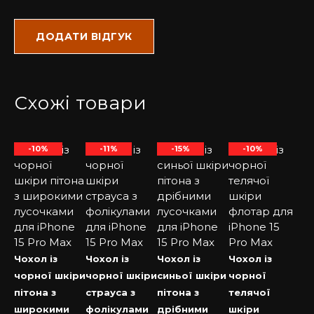
Схожі товари
-10%
-11%
-15%
-10%
Чохол із
Чохол із
Чохол із
Чохол із
чорної шкіри
чорної шкіри
синьої шкіри
чорної
пітона з
страуса з
пітона з
телячої
широкими
фолікулами
дрібними
шкіри