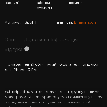
Вас відділення.
або при
посилки.
отриманні.
Артикул:
13pof11
Наявність:
В наявності
Опис
Додаткова Інформація
Відгуки
0
Помаранчевий обтягнутий чохол з телячої шкіри
для iPhone
13 Pro
Усі шкіряні чохли виготовляються вручну нашими
майстрами. Ми використовуємо найякіснішу шкіру
в поєднанні з найкращими матеріалами, щоб