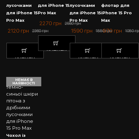
лусочками
для iPhone 15
лусочками
флотар для
для iPhone 15
Pro Max
для iPhone 15
iPhone 15 Pro
Pro Max
Pro Max
Max
2270
грн
2550
грн
2120
грн
1590
грн
970
грн
2360
грн
1880
грн
1080
гр
КУПИТИ
КУПИТИ
КУПИТИ
КУПИТИ
НЕМАЄ В
НАЯВНОСТІ
Чохол із