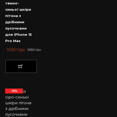
темно-
синьої шкіри
пітона з
дрібними
лусочками
для iPhone 15
Pro Max
1590
грн
1880
грн
КУПИТИ
-15%