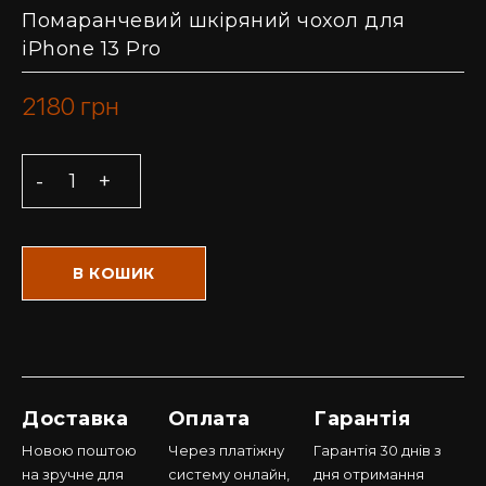
Помаранчевий шкіряний чохол для
iPhone 13 Pro
2180
грн
В КОШИК
Доставка
Оплата
Гарантія
Новою поштою
Через платіжну
Гарантія 30 днів з
на зручне для
систему онлайн,
дня отримання