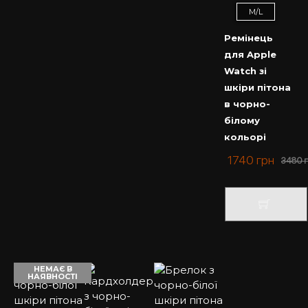
M/L
Ремінець
для Apple
Watch зі
шкіри пітона
в чорно-
білому
кольорі
1740
грн
3480
НЕМАЄ В
НАЯВНОСТІ