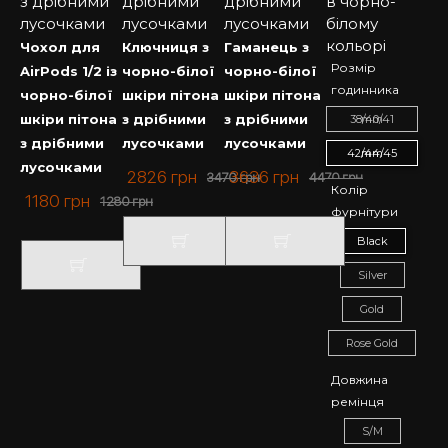
Чохол для
Ключниця з
Гаманець з
Розмір
AirPods 1/2 із
чорно-білої
чорно-білої
годинника
чорно-білої
шкіри пітона
шкіри пітона
шкіри пітона
з дрібними
з дрібними
38/40/41 mm
з дрібними
лусочками
лусочками
42/44/45 mm
лусочками
2826
грн
3636
грн
3470
грн
4470
грн
Колір
1180
грн
1280
грн
фурнітури
Black
Silver
Gold
Rose Gold
Довжина
ремінця
S/M