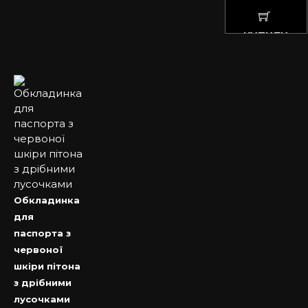
КУПИТИ
Обкладинка
для
паспорта з
червоної
шкіри пітона
з дрібними
лусочками