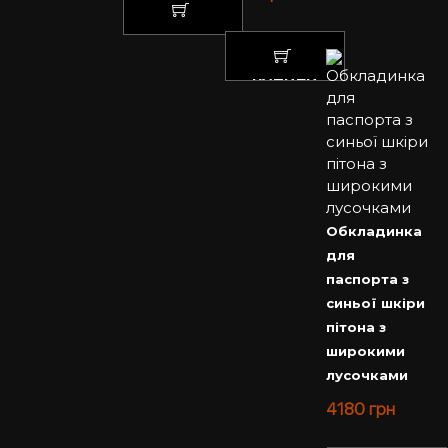
КУПИТИ
КУПИТИ
Обкладинка
для
паспорта з
синьої шкіри
пітона з
широкими
лусочками
4180
грн