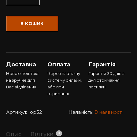
В КОШИК
Доставка
Оплата
Гарантія
Новою поштою
Через платіжну
Гарантія 30 днів з
на зручне для
систему онлайн,
дня отримання
Вас відділення.
або при
посилки.
отриманні.
Артикул:
op32
Наявність:
В наявності
Опис
Відгуки
0