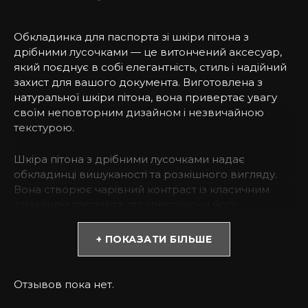
Обкладинка для паспорта зі шкіри пітона з
дрібними лусочками — це витончений аксесуар,
який поєднує в собі елегантність, стиль і надійний
захист для вашого документа. Виготовлена з
натуральної шкіри пітона, вона привертає увагу
своїм неповторним дизайном і незвичайною
текстурою.
Шкіра пітона з дрібними лусочками надає
обкладинці вишуканості та розкішного вигляду.
Вона створює чарівний контраст із класичним
дизайном паспорта, підкреслюючи його
елегантність і стиль. Кожна обкладинка зі шкіри
пітона є унікальною, оскільки малюнок лусочок
+ ПОКАЗАТИ БІЛЬШЕ
може варіюватися, створюючи неповторні
комбінації.
Отзывов пока нет.
Крім свого естетичного значення, обкладинка зі