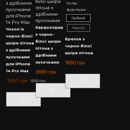
Колір
фурнітури
Срібний
Кардхолдер
Чорний
Чохол із
з чорно-
чорно-білої
Брелок з
білої шкіри
шкіри пітона
чорно-білої
пітона з
з дрібними
шкіри пітона
дрібними
лусочками
лусочками
1880
грн
для iPhone
14 Pro Max
3680
грн
1590
грн
1880
грн