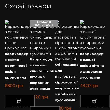
Схожі товари
НЕМАЄ В
НАЯВНОСТІ
Кардхолдер
Кардхолдер
Кардхолдер
з світло-
з синьої
Обкладинка
з темно-
коричневої
шкіри пітона
для
синьої шкіри
шкіри
з широкими
паспорта з
пітона з
крокодила
лусочками
сіро-жовтої
широкими
6800
грн
4420
грн
шкіри пітона
лусочками
з дрібними
4420
грн
лусочками
КУПИТИ
3110
грн
КУПИТИ