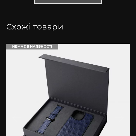
розмір та колір виробів саме для ваших девайсів.
*Зверніть увагу! Колір та відтінок можуть
відрізнятися залежно від налаштувань монітора
Схожі товари
(яскравість, контраст, насиченість), та освітлення.
Чому варто обрати набір з шкіри страуса з
НЕМАЄ В НАЯВНОСТІ
фолікулами?
Страусина шкіра вважається статусною та дуже
дорогою. Вона не тільки красиво виглядає, але й
має неймовірну міцність і низький ступінь
зношування, м’яка на дотик та водостійка. Ніяка
інша шкіра не може посперечатися з її
неповторним малюнком пір’яних фолікул. Це
робить страусину шкіру однією з найдорожчих.
Набір з такого матеріалу допоможе вам легко
поєднувати їх між собою, та забути про постійну
зміну аксесуарів.
Якісні матеріали преміум-класу.
При виготовленні своїх виробів ми