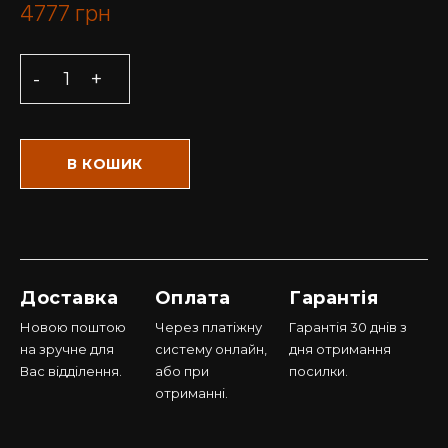
4777
грн
В КОШИК
Доставка
Оплата
Гарантія
Новою поштою
Через платіжну
Гарантія 30 днів з
на зручне для
систему онлайн,
дня отримання
Вас відділення.
або при
посилки.
отриманні.