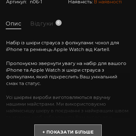
Артикул:
n06-1
Наявність:
В наявності
Опис
Відгуки
0
Набір із шкіри страуса з фолікулами: чохол для
iPhone та ремінець Apple Watch від Kartell.
Пропонуємо звернути увагу на набір для вашого
iPhone та Apple Watch зі шкіри страуса з
фолікулами, який підкреслить Ваш унікальний
смак та статус.
Усі шкіряні вироби виготовляються вручну
нашими майстрами. Ми використовуємо
найякіснішу шкіру в поєднанні з найкращим швом
та згином, щоб забезпечити Вам аксесуари
преміум-класу.
Залиште заявку та менеджер допоможе підібрати
+ ПОКАЗАТИ БІЛЬШЕ