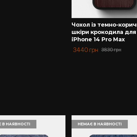
Чохол із темно-корич
шкіри крокодила для
iPhone 14 Pro Max
3440
грн
3830
грн
 В НАЯВНОСТІ
НЕМАЄ В НАЯВНОСТІ