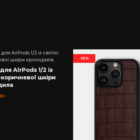
ерігання карток, але й вираженням вашого вишуканого
ксесуар для своїх щоденних потреб.
дила – це не просто аксесуар, це вкрай вишуканий елем
 щоб насолоджуватися не тільки вишуканим стилем, ал
-10%
для AirPods 1/2 із
-коричневої шкіри
дила
рн