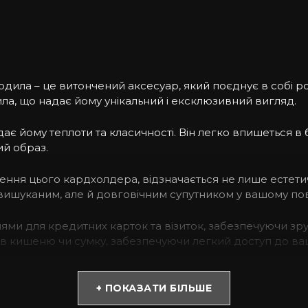
одила – це витончений аксесуар, який поєднує в собі 
ла, що надає йому унікальний і ексклюзивний вигляд.
ає йому теплоти та класичності. Він легко впишеться в
ий образ.
ння цього кардхолдера, відзначається не лише естетичн
и вишуканим, але й довговічним супутником у вашому по
 для кредитних карток та візиток, забезпечуючи зручні
 в кишеню чи сумку, забезпечуючи легкий доступ до ва
и надає кардхолдеру вишуканий вигляд і робить його
зерунок, завдяки чому ваш аксесуар стає неповторним.
+ ПОКАЗАТИ БІЛЬШЕ