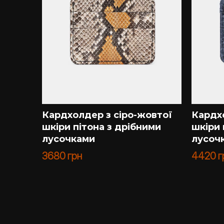
кіри
Кардхолдер з сіро-жовтої
Кардх
шкіри пітона з дрібними
шкіри 
лусочками
лусоч
3680
грн
4420
г