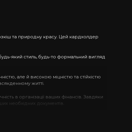
розкіш та природну красу. Цей кардхолдер
 будь-який стиль, будь-то формальний вигляд
істю, але й високою міцністю та стійкістю
всякденному житті.
сть в організації ваших фінансів. Завдяки
ших необхідних документів.
 по-справжньому особливим. Кожен детально