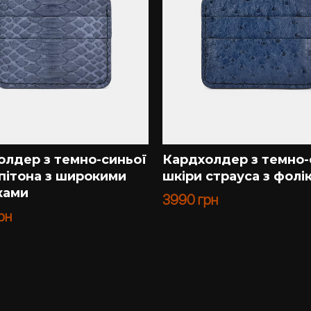
олдер з темно-синьої
Кардхолдер з темно-
пітона з широкими
шкіри страуса з фолі
ками
3990
грн
рн