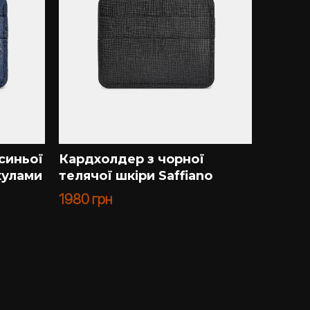
синьої
Кардхолдер з чорної
Гамане
кулами
телячої шкіри Saffiano
шкіри 
лусоч
1980
грн
3636