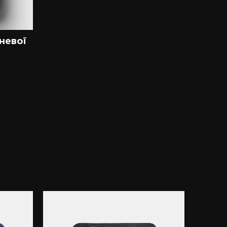
невої
-19%