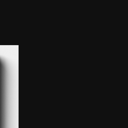
 смаку та стилю. Ви підкреслите свою
ент, який додасть унікальності і
е й вишуканою якістю кожного дня.