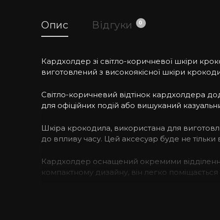
Опис
Відгуки
0
Кардхолдер зі світло-коричневої шкіри крок
виготовлений з високоякісної шкіри крокоди
Світло-коричневий відтінок кардхолдера дод
для офіційних подій або вишуканий казуальн
Шкіра крокодила, використана для виготовле
до впливу часу. Цей аксесуар буде не тільк
Кардхолдер оснащений окремими відділеннями
компактному дизайну, він легко поміщається
Текстурна привабливість крокодилової шкір
пророблений лусочок створює унікальний ві