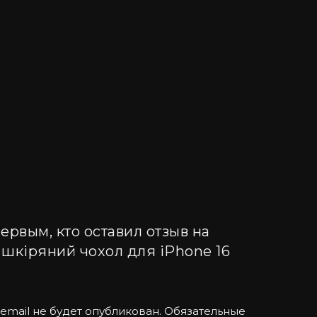
 та надійний захист. Ви будете
відображає ваш бездоганний смак і
ервым, кто оставил отзыв на
 шкіряний чохол для iPhone 16
email не будет опубликован.
Обязательные