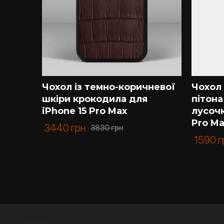
ї
Чохол із темно-коричневої
Чохол 
ими
шкіри крокодила для
пітона
 15
iPhone 15 Pro Max
лусочк
Pro M
3440
грн
3830
грн
1590
г