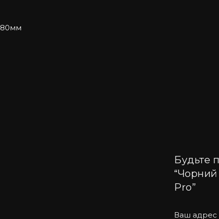
 80мм
5 Pro
надайте своєму смартфону неперевершений вигляд
естетики і функціональності чохла. Нехай ваш iPhone 
Будьте п
“Чорний
Pro”
Ваш адрес 