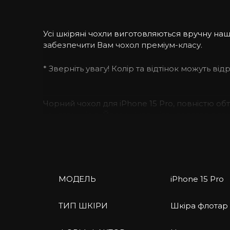
Усі шкіряні чохли виготовляються вручну н
забезпечити Вам чохол преміум-класу.
* Зверніть увагу! Колір та відтінок можуть ві
Чорний чохол для iPhone 15 Pro
, повністю об
конструкцією. Його унікальність полягає в т
вигляд і максимальний захист.
Зовнішній шар чохла виготовлений із телячої
захищає Ваш iPhone від подряпин і зношуванн
МОДЕЛЬ
iPhone 15 Pro
Однак унікальність цього чохла проявляється
смартфон, захищаючи його від подряпин та 
ТИП ШКІРИ
Шкіра флотар
Класична модель обтягнутого чохла передбача