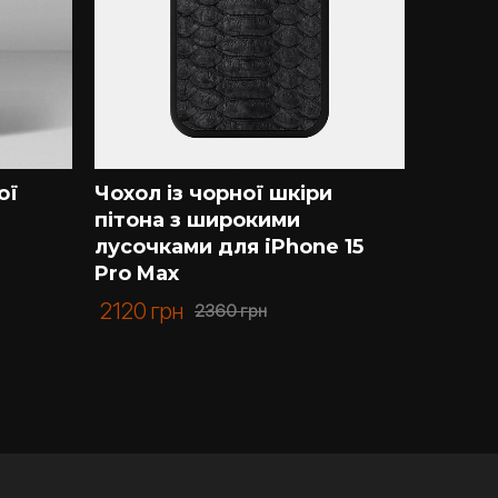
ої
Чохол із чорної шкіри
Чохол 
пітона з широкими
під кр
лусочками для iPhone 15
шкірі 
Pro Max
1240
г
2120
грн
2360
грн