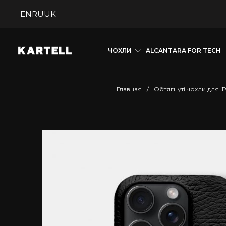
EN
RU
UK
ЧОХЛИ
ALCANTARA FOR TECH
Главная
/
Обтягнуті чохли для i