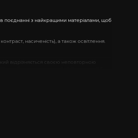
 в поєднанні з найкращими матеріалами, щоб
контраст, насиченість), а також освітлення.
 який відрізняється своєю неповторною
рою, надаючи вашому смартфону елегантний
к текстурним покриттям. Ця шкіра відмінно
критий м’яким матеріалом, який дбає про ваш