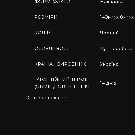
ФОРМ-ФАКТОР
Накладка
РОЗМІРИ
148мм х 8мм х
Обирайте чорний чохол з шкіри для iPhone 1
насолоджуватися кращими аспектами якості, 
КОЛІР
Чорний
неповторний стиль.
ОСОБЛИВОСТІ
Ручна робота
КРАЇНА - ВИРОБНИК
Україна
ГАРАНТІЙНИЙ ТЕРМІН
14 днів
(ОБМІН,ПОВЕРНЕННЯ)
Отзывов пока нет.