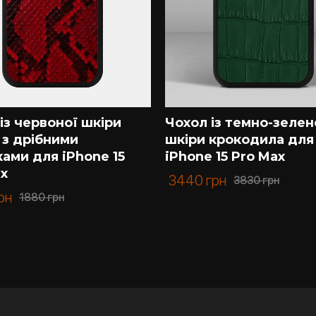
із червоної шкіри
Чохол із темно-зелен
 з дрібними
шкіри крокодила для
ами для iPhone 15
iPhone 15 Pro Max
ax
3440
грн
3830
грн
рн
1880
грн