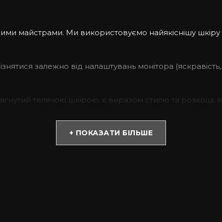
ашими майстрами. Ми використовуємо найякіснішу шкіру
дрізнятися залежно від налаштувань монітора (яскравість, 
тягнутий телячою шкірою, є виразом стилю та розкоші,
ому, що він з усіх боків обтягнутий високоякісною шкі
+ ПОКАЗАТИ БІЛЬШЕ
 шкіри, яка відома своєю м’якістю та приємним на доти
я, забезпечуючи йому довговічність і стильний вигляд.
 також у його внутрішній конструкції. Всередині він по
потенційних пошкоджень.
є відкриті ділянки: верх, низ та кнопки.