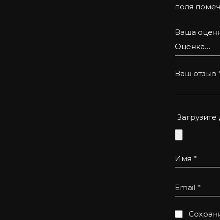
поля поме
Ваша оцен
Ваш отзыв
Загрузите
Имя
*
Email
*
Сохрани