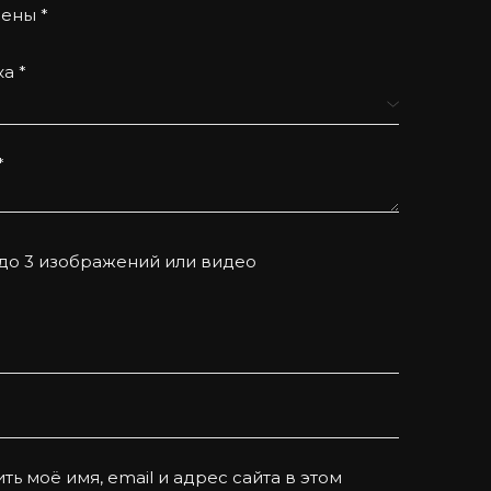
чены
*
ка
*
*
 до 3 изображений или видео
ть моё имя, email и адрес сайта в этом