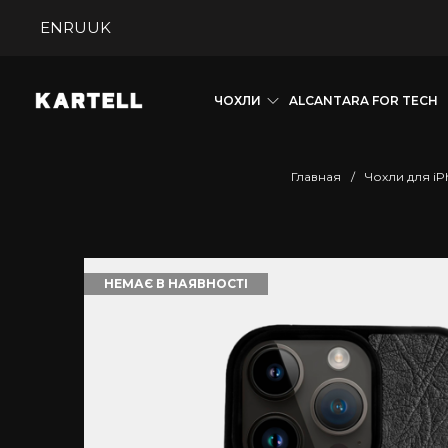
EN
RU
UK
ЧОХЛИ
ALCANTARA FOR TECH
Главная
/
Чохли для iP
НЕМАЄ В НАЯВНОСТІ