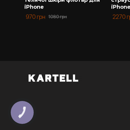
iPhone
iPhon
970
грн
2270
г
1080
грн