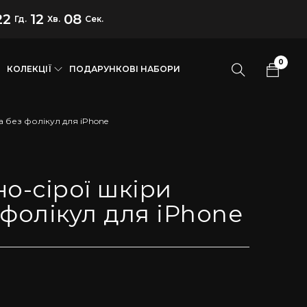
22
12
08
Гд.
Хв.
Сек.
0
КОЛЕКЦІЇ
ПОДАРУНКОВІ НАБОРИ
а без фолікул для iPhone
но-сірої шкіри
 фолікул для iPhone