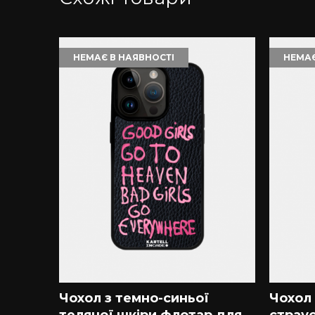
НЕМАЄ В НАЯВНОСТІ
НЕМАЄ
невої
Чохол з темно-синьої
Чохол 
телячої шкіри флотар для
страус