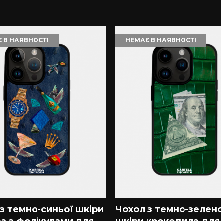
 В НАЯВНОСТІ
НЕМАЄ В НАЯВНОСТІ
з темно-синьої шкіри
Чохол з темно-зелен
а з фолікулами для
шкіри крокодила для