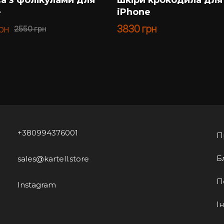
e
iPhone
рн
3830
грн
2550
грн
+380994376001
П
Б
sales@kartell.store
П
Instagram
І