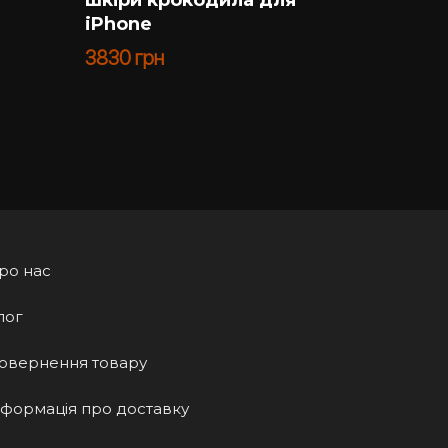
iPhone
970
гр
3830
грн
ро нас
лог
овернення товару
нформація про доставку