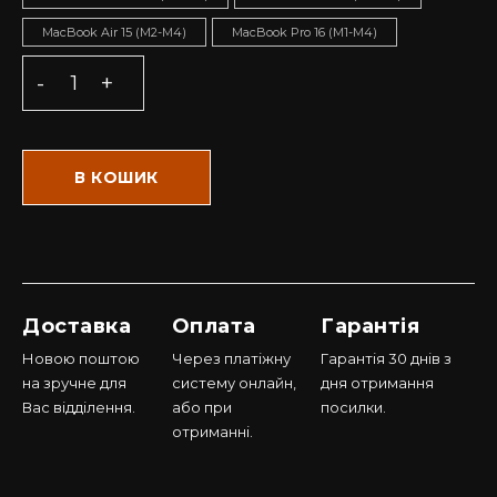
MacBook Air 15 (M2-M4)
MacBook Pro 16 (M1-M4)
В КОШИК
Доставка
Оплата
Гарантія
Новою поштою
Через платіжну
Гарантія 30 днів з
на зручне для
систему онлайн,
дня отримання
Вас відділення.
або при
посилки.
отриманні.