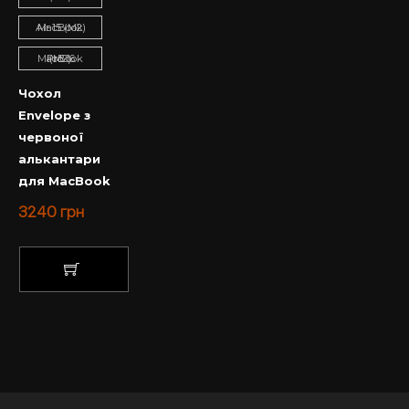
MacBook Air 15 (M2)
MacBook Pro 16 (M2)
Чохол
Envelope з
червоної
алькантари
для MacBook
3240
грн
КУПИТИ