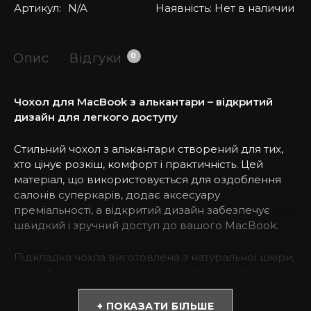
Артикул:
N/A
Наявність:
Нет в наличии
Опис
Відгуки
0
Чохол для MacBook з алькантари – відкритий
дизайн для легкого доступу
Стильний чохол з алькантари створений для тих,
хто цінує розкіш, комфорт і практичність. Цей
матеріал, що використовується для оздоблення
салонів суперкарів, додає аксесуару
преміальності, а відкритий дизайн забезпечує
швидкий і зручний доступ до вашого MacBook.
Підкладка чохла виготовлена з натуральної шкіри,
яка забезпечує додаткову міцність і захист вашого
пристрою, зберігаючи його від подряпин.
+ ПОКАЗАТИ БІЛЬШЕ