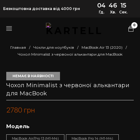
04
46
14
Безкоштовна доставка від 4000 грн
Гд.
Хв.
Сек.
0
Главная
/
Чохли для ноутбуків
/
MacBook Air 13 (2020)
/
Чохол Minimalist з червоної алькантари для MacBook
НЕМАЄ В НАЯВНОСТІ
Чохол Minimalist з червоної алькантари
для MacBook
2780
грн
Модель
MacBook Air/Pro 13 (M1-M4)
MacBook Pro 14 (M1-M4)