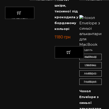
КУПИТИ
КУПИТИ
шкіри,
тисненої під
крокодила у
КУПИТИ
бордовому
кольорі
1180
грн
Модель
MacBook Air/Pro 13 (M1-M4)
КУПИТИ
MacBook Pro 14 (M1-M4)
MacBook Air 15 (M2-M4)
MacBook Pro 16 (M1-M4)
Чохол
Envelope з
синьої
алькантари