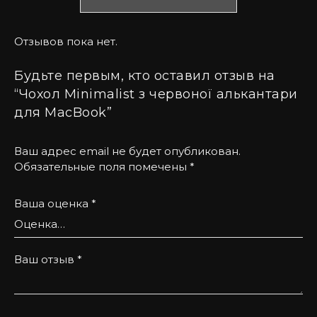
Чохол доступний у таких кольорах:
Отзывов пока нет.
Світло-сірий
Сірий
Будьте первым, кто оставил отзыв на
“Чохол Minimalist з червоної алькантари
Чорний
для MacBook”
Червоний
Коричневий
Ваш адрес email не будет опубликован.
Обязательные поля помечены
*
Синій
Зелений
Ваша оценка
*
Особливості чохла:
Ваш отзыв
*
Люксовий матеріал:
алькантара надає
вишуканого вигляду і забезпечує довговічність.
Відкритий дизайн:
швидкий доступ до ноутбука