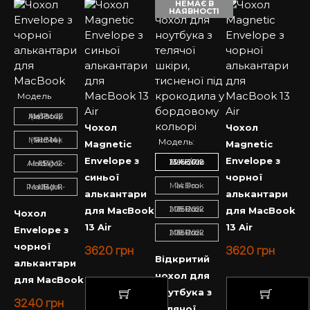
НЕМАЄ В
НАЯВНОСТІ
Модель
MacBook Air/Pro 13 (M1-M4)
Чохол
Чохол
MacBook Pro 14 (M1-M4)
Модель:
Magnetic
Magnetic
Envelope з
Envelope з
MacBook 13 Air/Pro 2016-2022
MacBook Air 15 (M2-M4)
синьої
чорної
MacBook 14 Pro
MacBook Pro 16 (M1-M4)
алькантари
алькантари
MacBook 15 Pro 2016-2022
для MacBook
для MacBook
Чохол
13 Air
13 Air
Envelope з
MacBook 16 Pro 2016-2022
чорної
3620
грн
3620
грн
Відкритий
алькантари
чохол для
для MacBook
ноутбука з
3240
грн
телячої