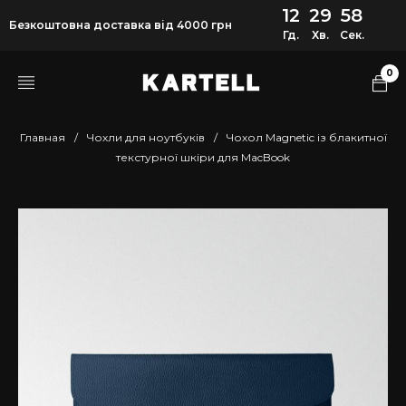
12
29
58
Безкоштовна доставка від 4000 грн
Гд.
Хв.
Сек.
0
Главная
/
Чохли для ноутбуків
/
Чохол Magnetic із блакитної
текстурної шкіри для MacBook