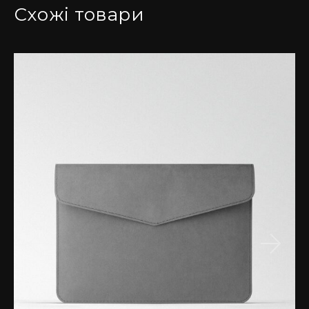
Кожен чохол створюється вручну нашими
Схожі товари
майстрами, які приділяють увагу шкірній деталі,
щоб забезпечити преміальний рівень якості.
Внутрішня підкладка виготовлена з натуральної
шкіри, яка надає аксесуару довговічності та
забезпечує м’який і дбайливий захист вашого
ноутбука від подряпин. Чорна текстурна шкіра
чудово захищає ваш ноутбук від подряпин, пилу
та легких ударів, залишаючись приємною у
використанні щодня.
Особливості чохла з чорної текстурної шкіри:
Люксовий матеріал: чорна текстурна шкіра,
відома своєю якістю, тепер захищає ваш пристрій,
додаючи йому елегантності.
Різноманіття кольорів: обирайте з семи
стильних відтінків.
Тонка, але надійна конструкція: захист без