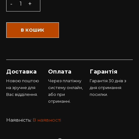
В КОШИК
Доставка
Оплата
Гарантія
Новою поштою
Через платіжну
Гарантія 30 днів з
на зручне для
систему онлайн,
дня отримання
Вас відділення.
або при
посилки.
отриманні.
Наявність:
В наявності