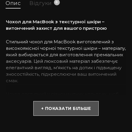
Опис
Відгуки
0
Чохол для MacBook з текстурної шкіри –
витончений захист для вашого пристрою
Стильний чохол для MacBook виготовлений з
високоякісної чорної текстурної шкіри – матеріалу,
який вибирається для виготовлення преміальних
аксесуарів. Цей люксовий матеріал забезпечує
елегантний вигляд, м’якість на дотик і підвищену
зносостійкість, підкреслюючи ваш витончений
смак.
Чохол доступний у різноманітних кольорах, щоб
ідеально доповнити ваш стиль: Чорний, голубий,
капучіно, темно-синій, темно-зелений, зелений,
+ ПОКАЗАТИ БІЛЬШЕ
сірий, помаранчевий, рожевий, червоний,
бежевий.