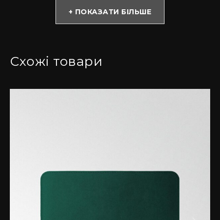
функціональність із сучасним дизайном.
+ ПОКАЗАТИ БІЛЬШЕ
Чохол доступний у різноманітних кольорах, щоб
ідеально доповнити ваш стиль: світло-сірий, сірий,
чорний, червоний, коричневий, синій та зелений.
Схожі товари
Кожен чохол створюється вручну нашими
майстрами, які приділяють увагу кожній деталі,
щоб забезпечити преміальний рівень якості.
Внутрішня підкладка виготовлена з натуральної
шкіри, яка додає аксесуару довговічності та
забезпечує м’який і дбайливий захист вашого
ноутбука від подряпин. Алькантара чудово
захищає ваш ноутбук від подряпин, пилу та легких
ударів, залишаючись приємною у використанні
щодня.
Особливості чохла з алькантари: