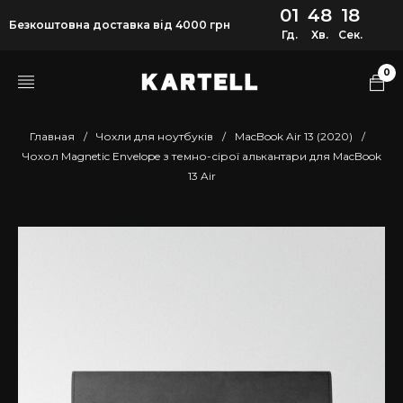
01
48
17
Безкоштовна доставка від 4000 грн
Гд.
Хв.
Сек.
0
Главная
/
Чохли для ноутбуків
/
MacBook Air 13 (2020)
/
Чохол Magnetic Envelope з темно-сірої алькантари для MacBook
13 Air