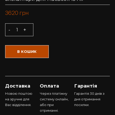
3620
грн
В КОШИК
Доставка
Оплата
Гарантія
Новою поштою
Через платіжну
Гарантія 30 днів з
на зручне для
систему онлайн,
дня отримання
Вас відділення.
або при
посилки.
отриманні.