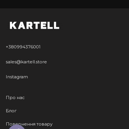
Наші чохли для MacBook – це поєднання
сучасного дизайну, уваги до деталей та
найкращих матеріалів. Люксовий стиль, який
вартий вашого пристрою! Ми завжди раді
допомогти вам обрати аксесуар, що підкреслить
вашу індивідуальність.
+380994376001
sales@kartell.store
Instagram
Про нас
Блог
Повернення товару