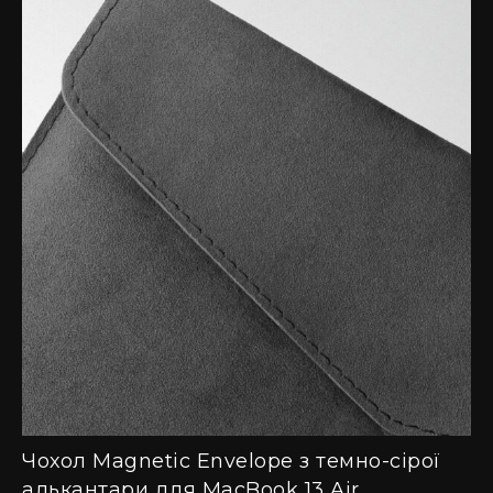
Чохол Magnetic Envelope з темно-сірої
алькантари для MacBook 13 Air