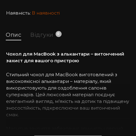
Наявність:
В наявності
Опис
Відгуки
0
Чохол для MacBook з алькантари – витончений
захист для вашого пристрою
Стильний чохол для MacBook виготовлений з
високоякісної алькантари – матеріалу, який
використовують для оздоблення салонів
суперкарів. Цей люксовий матеріал поєднує
елегантний вигляд, м’якість на дотик та підвищену
зносостійкість, підкреслюючи ваш витончений
смак.
Магнітне закриття забезпечує зручність і легкий
доступ до вашого ноутбука, поєднуючи