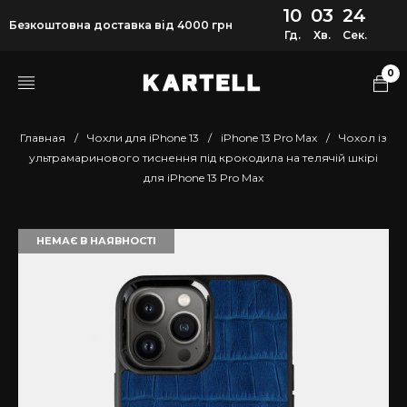
10
03
24
Безкоштовна доставка від 4000 грн
Гд.
Хв.
Сек.
0
Главная
/
Чохли для iPhone 13
/
iPhone 13 Pro Max
/
Чохол із
ультрамаринового тиснення під крокодила на телячій шкірі
для iPhone 13 Pro Max
НЕМАЄ В НАЯВНОСТІ