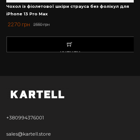
задоволенням проконсультуємо Вас з усіх питань.
Чохол із фіолетової шкіри страуса без фолікул для
iPhone 13 Pro Max
Купити чохол на Айфон у нас – завжди вигідно та
2270
грн
приємно.
2550
грн
КУПИТИ
+380994376001
sales@kartell.store