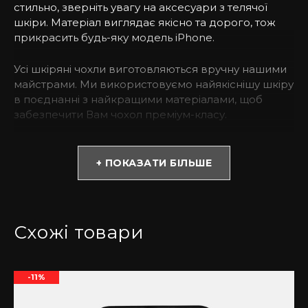
стильно, зверніть увагу на аксесуари з телячої
шкіри. Матеріал виглядає якісно та дорого, тож
прикрасить будь-яку модель iPhone.
Усі шкіряні чохли виготовляються вручну нашими
майстрами. Ми використовуємо найякіснішу шкіру
в поєднанні з найкращими матеріалами, щоб
забезпечити Вам чохол преміум-класу.
* Зверніть увагу! Колір та відтінок можуть
відрізнятися залежно від налаштувань монітора
+ ПОКАЗАТИ БІЛЬШЕ
(яскравість, контраст, насиченість), а також
освітлення.
Чому варто обрати чохол із телячої шкіри з
Схожі товари
тисненням під крокодила?
Такий тип шкіри виглядає якісно та не потребує
-11%
великих витрат. Купивши такий аксесуар, Ви
можете бути спокійними за Ваш смартфон навіть