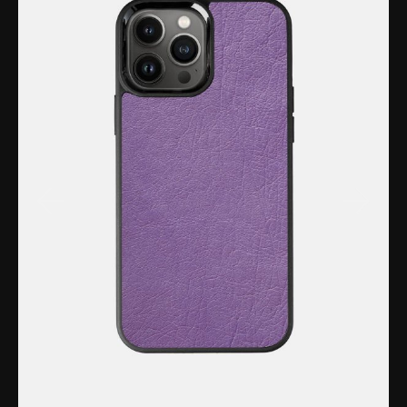
під час випадкових падінь.
Якісні матеріали преміум-класу.
Чохол ручної роботи з протиударного силікону із
софт тач покриттям, має преміум якість, міцний та
зносостійкий за рахунок комплектуючих. Теляча
шкіра здається однаковою на всіх виробах.
Насправді натуральний матеріал завжди лягає по-
різному, тому текстура малюнка на кожному
шкіряному чохлі для iPhone відрізняється.
Як підібрати чохол на iPhone?
Якщо Ви шукаєте якісний чохол зі шкіри – Kartell
допоможе підібрати потрібну модель.
Пропонуємо на вибір елітні чохли для iPhone з
різних екзотичних матеріалів.
Ми цінуємо кожного нашого клієнта, тому із