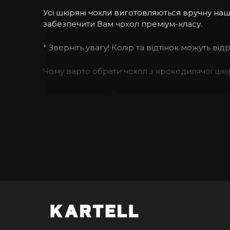
Усі шкіряні чохли виготовляються вручну н
забезпечити Вам чохол преміум-класу.
* Зверніть увагу! Колір та відтінок можуть ві
Чому варто обрати чохол з крокодилячої шкі
Чохол ручної роботи з протиударного силікону
можете бути спокійними за Ваш смартфон нав
Вашого стилю, але й продемонструвати свою
Якісні матеріали преміум-класу.
При виготовленні своїх виробів ми використов
шкіра зберігає усі натуральні нерівності та 
будь-який колір з нашої палітри.
Як підібрати чохол на iPhone?