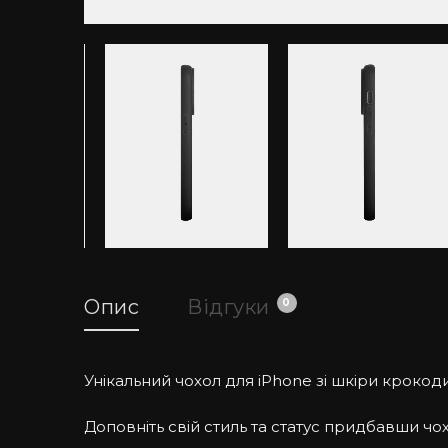
Опис
Відгуки
0
Унікальний чохол для iPhone зі шкіри крокодил
Доповніть свій стиль та статус придбавши чох