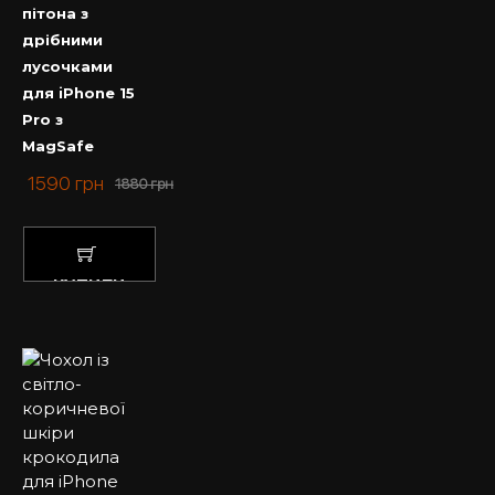
пітона з
дрібними
лусочками
для iPhone 15
Pro з
MagSafe
1590
грн
1880
грн
КУПИТИ