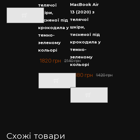
MacBook Air
телячої
13 (2020) з
шкіри,
телячої
тисненої під
шкіри,
крокодила у
тисненої під
темно-
крокодила у
зеленому
темно-
кольорі
зеленому
1820
грн
2140
грн
кольорі
1380
грн
1420
грн
Схожі товари