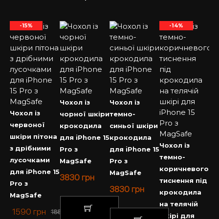
-15%
-14%
Чохол із
Чохол із
Чохол із
чорної шкіри
темно-
червоної
крокодила
синьої шкіри
шкіри пітона
для iPhone 15
крокодила
Чохол із
з дрібними
Pro з
для iPhone 15
темно-
лусочками
MagSafe
Pro з
коричневого
для iPhone 15
MagSafe
3830
грн
тиснення під
Pro з
3830
грн
крокодила
MagSafe
на телячій
1590
грн
1880
грн
шкірі для