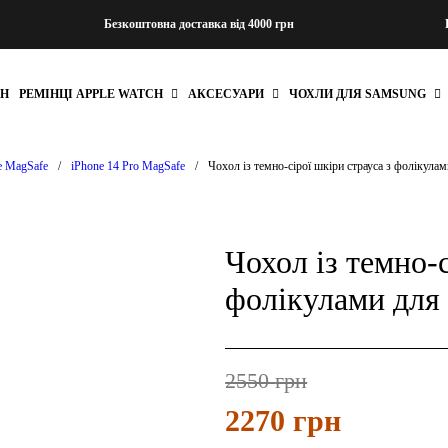
Безкоштовна доставка від 4000 грн
CH
РЕМІНЦІ APPLE WATCH
АКСЕСУАРИ
ЧОХЛИ ДЛЯ SAMSUNG
e MagSafe
/
iPhone 14 Pro MagSafe
/
Чохол із темно-сірої шкіри страуса з фолікулам
Чохол із темно-с
фолікулами для 
2550
грн
2270
грн