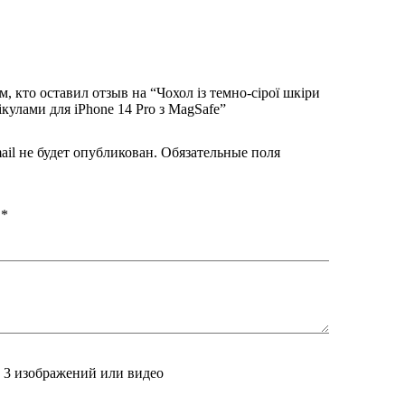
аусину шкіру однією з найдорожчих.
м, кто оставил отзыв на “Чохол із темно-сірої шкіри
ікулами для iPhone 14 Pro з MagSafe”
ахунок якісної фурнітури. Оскільки аксесуар з
ail не будет опубликован.
Обязательные поля
хли для iPhone не тільки з шкіри страуса, але й
а
*
о 3 изображений или видео