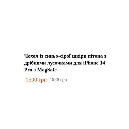
Чохол із синьо-сірої шкіри пітона з
дрібними лусочками для iPhone 14
Pro з MagSafe
1590
грн
1880
грн