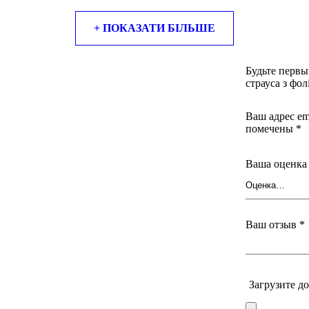
ися з її неповторним малюнком пір’яних фолікул. Це робить стр
+ ПОКАЗАТИ БІЛЬШЕ
 за Ваш смартфон навіть під час випадкових падінь.
Будьте первы
страуса з фол
т тач покриттям, має преміум якість, міцний та зносостійкий за р
са з фолікулами завжди матиме різний малюнок.
Ваш адрес em
помечены
*
поможе підібрати потрібну модель. Пропонуємо на вибір елітні чо
Ваша оценк
ленням проконсультуємо Вас з усіх питань.
Ваш отзыв
*
риємно.
Загрузите д