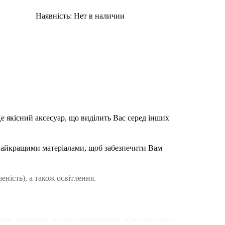
Наявність:
Нет в наличии
е якісний аксесуар, що виділить Вас серед інших
найкращими матеріалами, щоб забезпечити Вам
еність), а також освітлення.
ість і низький ступінь зношування, м’яка на дотик