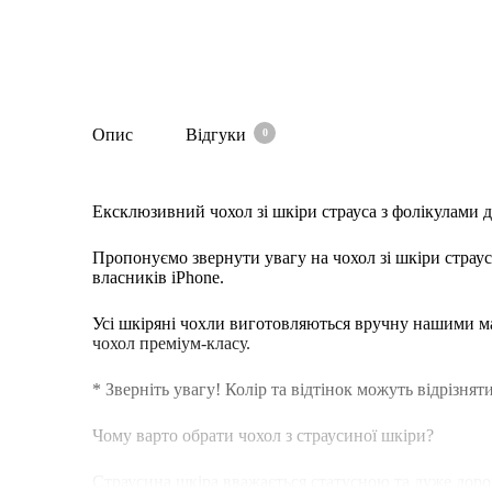
Опис
Відгуки
0
Ексклюзивний чохол зі шкіри страуса з фолікулами для
Пропонуємо звернути увагу на чохол зі шкіри страус
власників iPhone.
Усі шкіряні чохли виготовляються вручну нашими м
чохол преміум-класу.
* Зверніть увагу! Колір та відтінок можуть відрізнят
Чому варто обрати чохол з страусиної шкіри?
Страусина шкіра вважається статусною та дуже дорог