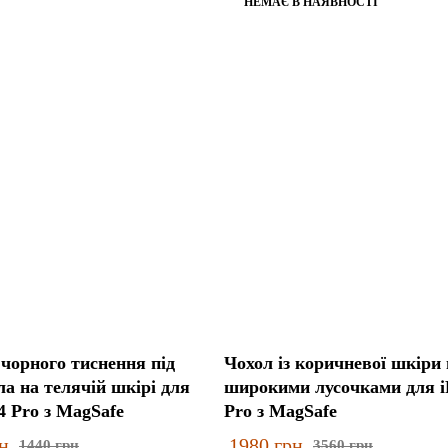
НЕМАЄ В НАЯВНОСТІ
 чорного тиснення під
Чохол із коричневої шкіри 
а на телячій шкірі для
широкими лусочками для i
4 Pro з MagSafe
Pro з MagSafe
н
1980
грн
1440
грн
3560
грн