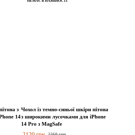
НЕМАЄ В НАЯВНОСТІ
пітона з
Чохол із темно-синьої шкіри пітона
Phone 14
з широкими лусочками для iPhone
14 Pro з MagSafe
2120
грн
2360
грн