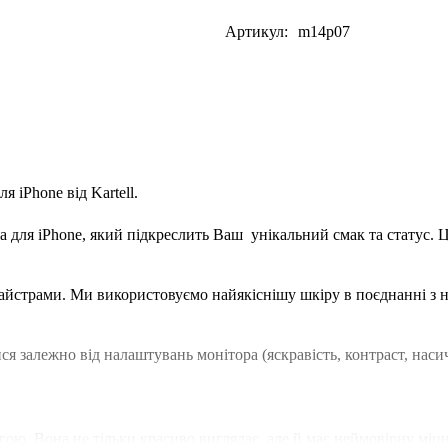
Артикул:
m14p07
 iPhone від Kartell.
а для iPhone, який підкреслить Ваш унікальний смак та статус. Ц
айстрами. Ми використовуємо найякіснішу шкіру в поєднанні з 
ися залежно від налаштувань монітора (яскравість, контраст, насич
ою. Вона не тільки красиво виглядає, але й має неймовірну міцн