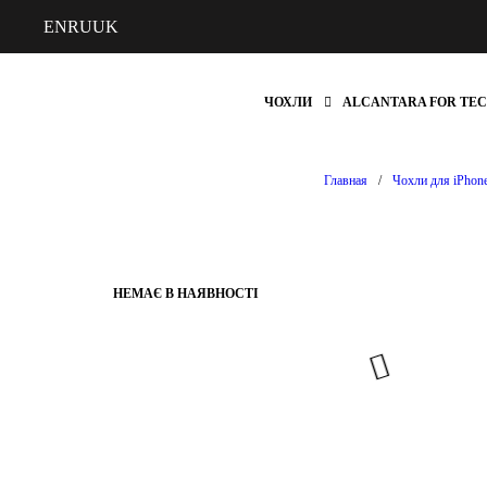
EN
RU
UK
ЧОХЛИ
ALCANTARA FOR TE
Главная
/
Чохли для iPhon
НЕМАЄ В НАЯВНОСТІ