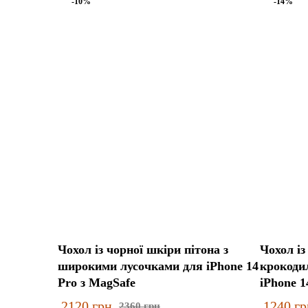
-10%
-14%
Чохол із чорної шкіри пітона з
Чохол із
широкими лусочками для iPhone 14
крокодил
Pro з MagSafe
iPhone 1
2120
грн
1240
гр
2360
грн