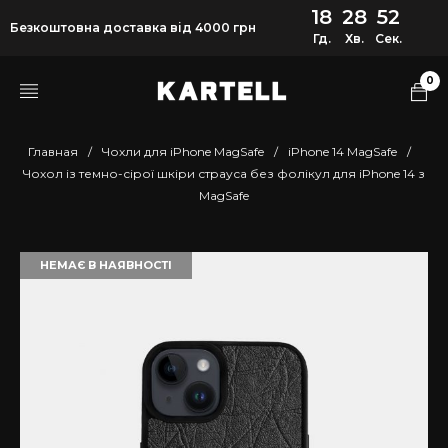
18
28
52
Безкоштовна доставка від 4000 грн
Гд.
Хв.
Сек.
0
Главная
/
Чохли для iPhone MagSafe
/
iPhone 14 MagSafe
/
Чохол із темно-сірої шкіри страуса без фолікул для iPhone 14 з
MagSafe
НЕМАЄ В НАЯВНОСТІ