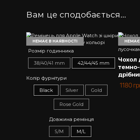
Вам це сподобається…
НЕМАЄ В НАЯВНОСТІ
НЕМАЄ
Розмір годинника
Чохол д
38/40/41 mm
42/44/45 mm
темно-
дрібни
Колір фурнітури
1180
гр
Black
Silver
Gold
Rose Gold
Довжина ремінця
S/M
M/L