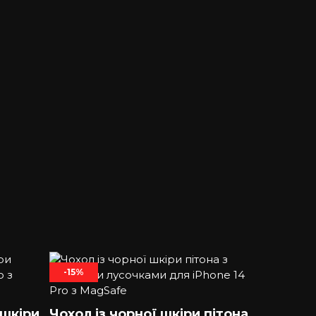
-15%
 шкіри
Чохол із чорної шкіри пітона