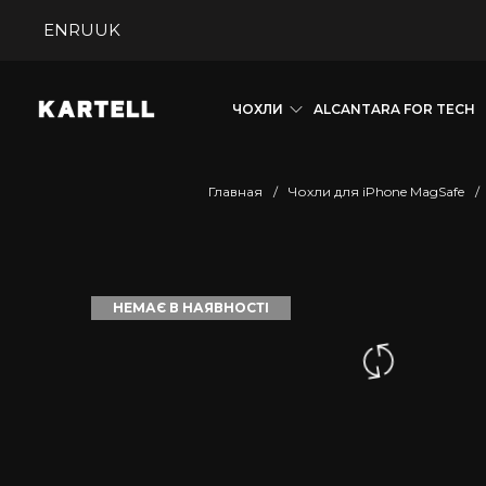
EN
RU
UK
ЧОХЛИ
ALCANTARA FOR TECH
Главная
/
Чохли для iPhone MagSafe
/
НЕМАЄ В НАЯВНОСТІ