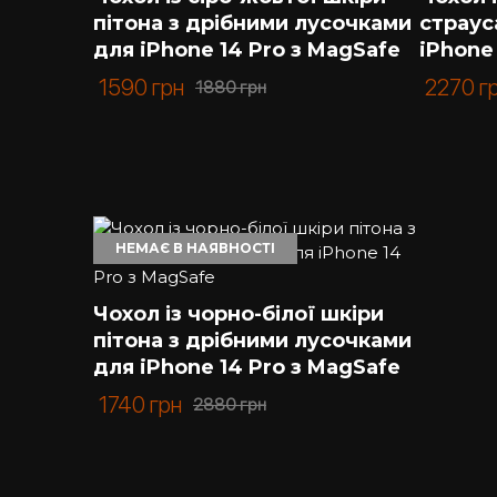
пітона з дрібними лусочками
страус
для iPhone 14 Pro з MagSafe
iPhone
1590
грн
2270
г
1880
грн
НЕМАЄ В НАЯВНОСТІ
Чохол із чорно-білої шкіри
пітона з дрібними лусочками
для iPhone 14 Pro з MagSafe
1740
грн
2880
грн