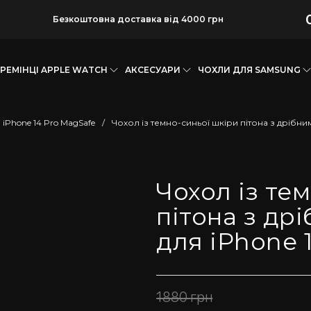
Безкоштовна доставка від 4000 грн
РЕМІНЦІ APPLE WATCH
АКСЕСУАРИ
ЧОХЛИ ДЛЯ SAMSUNG
iPhone 14 Pro MagSafe
/
Чохол із темно-синьої шкіри пітона з дрібни
Чохол із те
пітона з др
для iPhone 
1880
грн