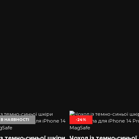
 В НАЯВНОСТІ
-24%
із темно-синьої шкіри
Чохол із темно-синьої