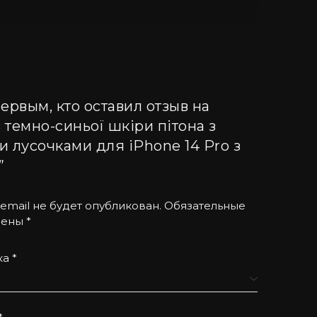
іальному оформленні підвищують імідж
ьне оформлення не залишить Вас без уваги
ервым, кто оставил отзыв на
носостійкий за рахунок якісної фурнітури.
з темно-синьої шкіри пітона з
нок.
 лусочками для iPhone 14 Pro з
”
вибір елітні чохли для iPhone не тільки з
email не будет опубликован.
Обязательные
чены
*
 чохол на Айфон у нас – завжди вигідно та
ка
*