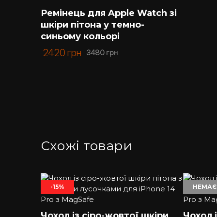
Ремінець для Apple Watch зі
шкіри пітона у темно-
синьому кольорі
2420
грн
3480
грн
Схожі товари
-15%
НЕМАЄ
Чохол із сіро-жовтої шкіри
Чохол 