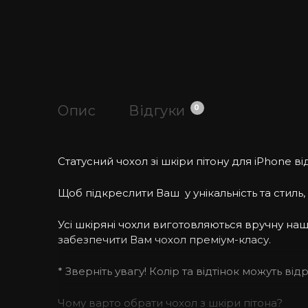
Опис
Відгуки
0
Статусний чохол зі шкіри пітону для iPhone від
Щоб підкреслити Ваш у унікальність та стиль,
Усі шкіряні чохли виготовляються вручну н
забезпечити Вам чохол преміум-класу.
* Зверніть увагу! Колір та відтінок можуть ві
Чому варто обрати чохол з шкіри пітона?