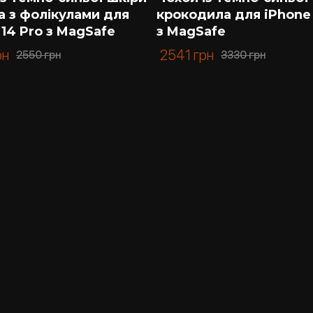
а з фолікулами для
крокодила для iPhone 
 14 Pro з MagSafe
з MagSafe
рн
2541
грн
2550
грн
3330
грн