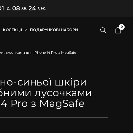
01
08
23
Гд.
Хв.
Сек.
0
КОЛЕКЦІЇ
ПОДАРУНКОВІ НАБОРИ
ми лусочками для iPhone 14 Pro з MagSafe
мно-синьої шкіри
ібними лусочками
14 Pro з MagSafe