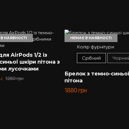
 В НАЯВНОСТІ
НЕМАЄ В НАЯВНОСТІ
Колір фурнітури
ля AirPods 1/2 із
Срібний
Чорни
синьої шкіри пітона з
ми лусочками
Брелок з темно-синьої
н
1280
грн
пітона
1880
грн