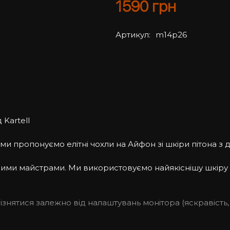
1590
грн
Артикул:
m14p26
 Kartell
 ми пропонуємо елітні чохли на Айфон зі шкіри пітона з
ашими майстрами. Ми використовуємо найякіснішу шкіру
дрізнятися залежно від налаштувань монітора (яскравість, 