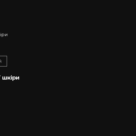
й
 шкіри