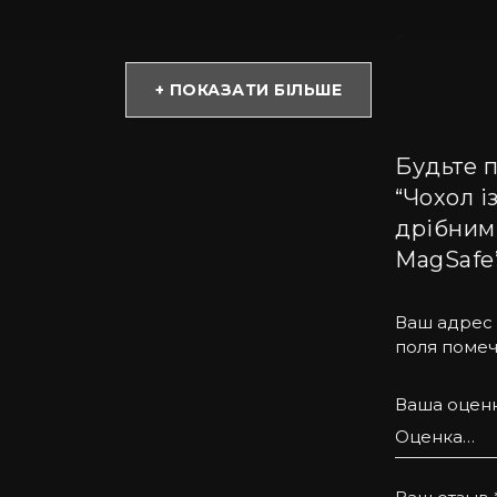
із високим становищем у суспільстві. Усі вироби у прем
туральної шкіри пітону завжди виглядає розкішно. Стил
+ ПОКАЗАТИ БІЛЬШЕ
Будьте п
 із софт тач покриттям, має преміум якість, міцний та з
“Чохол і
хол на Айфон зі шкіри пітона завжди матиме різний малю
дрібними
MagSafe
tell допоможе підібрати потрібну модель. Пропонуємо на 
Ваш адрес 
ів.
поля поме
задоволенням проконсультуємо Вас з усіх питань. Купити
Ваша оцен