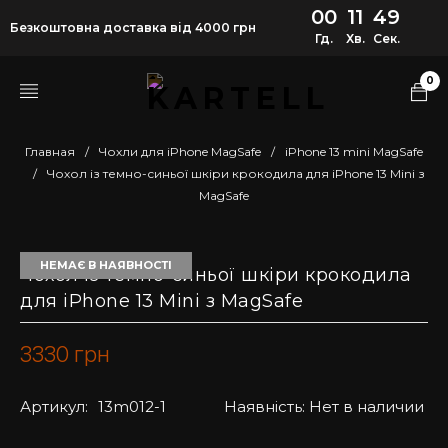
00
11
49
Безкоштовна доставка від 4000 грн
Гд.
Хв.
Сек.
0
Главная
/
Чохли для iPhone MagSafe
/
iPhone 13 mini MagSafe
/
Чохол із темно-синьої шкіри крокодила для iPhone 13 Mini з
MagSafe
НЕМАЄ В НАЯВНОСТІ
Чохол із темно-синьої шкіри крокодила
для iPhone 13 Mini з MagSafe
3330
грн
Артикул:
13m012-1
Наявність:
Нет в наличии