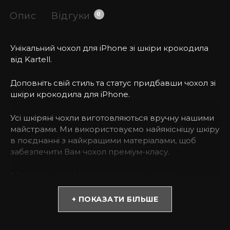
Опис
Відгуки
0
Унікальний чохол для iPhone зі шкіри крокодила
від Kartell.
Доповніть свій стиль та статус придбавши чохол зі
шкіри крокодила для iPhone.
Усі шкіряні чохли виготовляються вручну нашими
майстрами. Ми використовуємо найякіснішу шкіру
в поєднанні з найкращими матеріалами, щоб
забезпечити Вам чохол преміум-класу.
* Зверніть увагу! Колір та відтінок можуть
відрізнятися залежно від налаштувань монітора
(яскравість, контраст, насиченість), а також
+ ПОКАЗАТИ БІЛЬШЕ
освітлення.