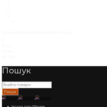
EN
RU
UK
Безкоштовна доставка від 4000 грн
0
17
Гд.
03
Хв.
07
Сек.
Пошук
Чохли для iPhone