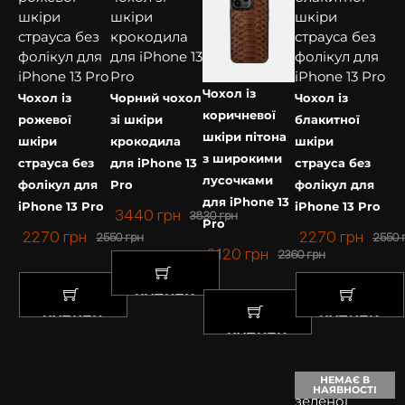
Чохол із
Чохол із
Чорний чохол
Чохол із
коричневої
рожевої
зі шкіри
блакитної
шкіри пітона
шкіри
крокодила
шкіри
з широкими
страуса без
для iPhone 13
страуса без
лусочками
фолікул для
Pro
фолікул для
для iPhone 13
iPhone 13 Pro
iPhone 13 Pro
3440
грн
3830
грн
Pro
2270
грн
2270
грн
2550
грн
2550
2120
грн
2360
грн
КУПИТИ
КУПИТИ
КУПИТИ
КУПИТИ
НЕМАЄ В
НАЯВНОСТІ