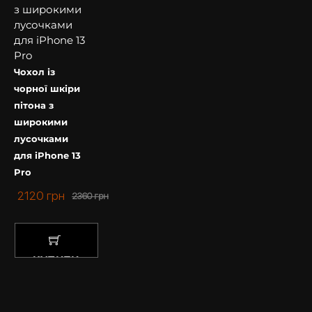
Чохол із
чорної шкіри
пітона з
широкими
лусочками
для iPhone 13
Pro
2120
грн
2360
грн
КУПИТИ