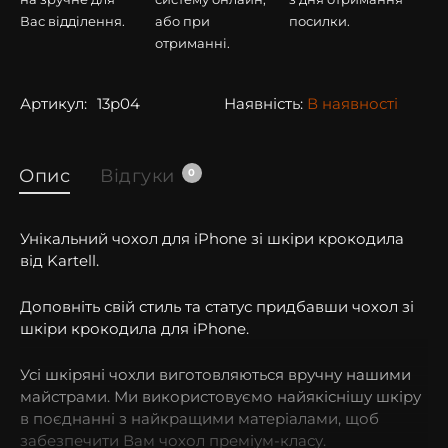
Вас відділення.
або при
посилки.
отриманні.
Артикул:
13p04
Наявність:
В наявності
Опис
Відгуки
0
Унікальний чохол для iPhone зі шкіри крокодила
від Kartell.
Доповніть свій стиль та статус придбавши чохол зі
шкіри крокодила для iPhone.
Усі шкіряні чохли виготовляються вручну нашими
майстрами. Ми використовуємо найякіснішу шкіру
в поєднанні з найкращими матеріалами, щоб
забезпечити Вам чохол преміум-класу.