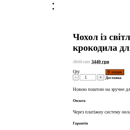
Чохол із світ
крокодила дл
Первоначальная
Текущая
3830
грн
3440
грн
цена
цена:
Qty
составляла
3440 грн.
В кошик
3830 грн.
Доставка
Новою поштою на зручне для
Оплата
Через платіжну систему онла
Гарантія