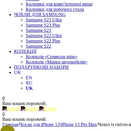
Килимки для комп’ютерної миші
Килимки для робочого стола
ЧОХЛИ ДЛЯ SAMSUNG
Samsung S23 Ultra
Samsung S23 Plus
Samsung S23
Samsung S22 Ultra
Samsung S22 Plus
Samsung S22
КОЛЕКЦІЇ
Колекція «Символи віри»
Колекція «Марки автомобілів»
ПОДАРУНКОВІ НАБОРИ
UK
EN
RU
UK
0
Ваш кошик порожній.
0
Ваш кошик порожній.
Главная
/
Чохли для iPhone 13
/
iPhone 13 Pro Max
/
Чохол із світло