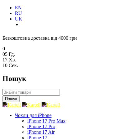
EN
RU
UK
Безкоштовна доставка від 4000 грн
0
05
Гд.
17
Хв.
09
Сек.
Пошук
Чохли для iPhone
iPhone 17 Pro Max
iPhone 17 Pro
iPhone 17 Air
iPhone 17