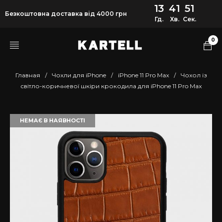
13
41
51
Безкоштовна доставка від 4000 грн
Гд.
Хв.
Сек.
0
Главная
/
Чохли для iPhone
/
iPhone 11 Pro Max
/
Чохол із
світло-коричневої шкіри крокодила для iPhone 11 Pro Max
НЕМАЄ В НАЯВНОСТІ