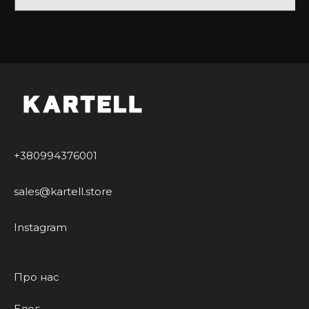
Ми цінуємо кожного нашого клієнта, тому із
задоволенням проконсультуємо Вас з усіх питань.
Купити чохол на Айфон у нас – завжди вигідно та
приємно.
+380994376001
sales@kartell.store
Instagram
Про нас
Блог