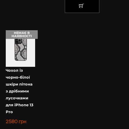
КУПИТИ
НЕМАЄ В
НАЯВНОСТІ
Чохол із
чорно-білої
шкіри пітона
з дрібними
лусочками
для iPhone 13
Pro
2580
грн