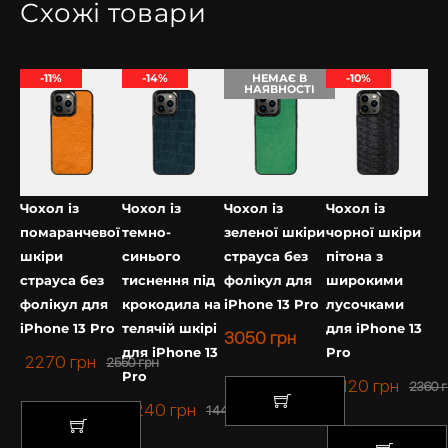
Схожі товари
приємно.
-11%
-14%
НЕМАЄ В
-10%
НАЯВНОСТІ
Чохол із
Чохол із
Чохол із
Чохол із
помаранчевої
темно-
зеленої шкіри
чорної шкіри
шкіри
синього
страуса без
пітона з
страуса без
тиснення під
фолікул для
широкими
фолікул для
крокодила на
iPhone 13 Pro
лусочками
iPhone 13 Pro
телячій шкірі
для iPhone 13
3050
грн
для iPhone 13
Pro
2270
грн
2550
грн
Pro
2120
грн
2360
г
1240
грн
1440
грн
КУПИТИ