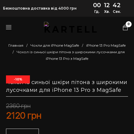
00
12
41
Безкоштовна доставка від 4000 грн
Гд.
Хв.
Сек.
0
Главная
/
Чохли для iPhone MagSafe
/
iPhone 13 Pro MagSafe
/
Чохол із синьої шкіри пітона з широкими лусочками для
iPhone 13 Pro з MagSafe
-10%
Чохол із синьої шкіри пітона з широкими
лусочками для iPhone 13 Pro з MagSafe
2360
грн
2120
грн