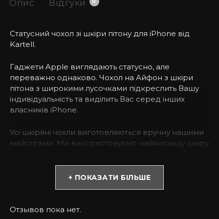
Опис
Відгуки
0
Статусний чохол зі шкіри пітону для iPhone від
Kartell.
Гаджети Apple виглядають статусно, але
переважно однаково. Чохол на Айфон з шкіри
пітона з широкими лусочками підкреслить Вашу
індивідуальність та виділить Вас серед інших
власників iPhone.
Усі шкіряні чохли виготовляються вручну нашими
майстрами. Ми використовуємо найякіснішу шкіру
в поєднанні з найкращими матеріалами, щоб
забезпечити Вам чохол преміум-класу.
+ ПОКАЗАТИ БІЛЬШЕ
* Зверніть увагу! Колір та відтінок можуть
відрізнятися залежно від налаштувань монітора
(яскравість, контраст, насиченість), а також
Отзывов пока нет.