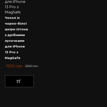
Чохол із
чорно-білої
шкіри пітона
з дрібними
лусочками
для iPhone
13 Pro з
MagSafe
1500
грн
2880
грн
КУПИТИ