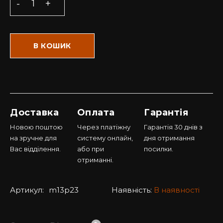
В КОШИК
Доставка
Оплата
Гарантія
Новою поштою
Через платіжну
Гарантія 30 днів з
на зручне для
систему онлайн,
дня отримання
Вас відділення.
або при
посилки.
отриманні.
Артикул:
m13p23
Наявність:
В наявності