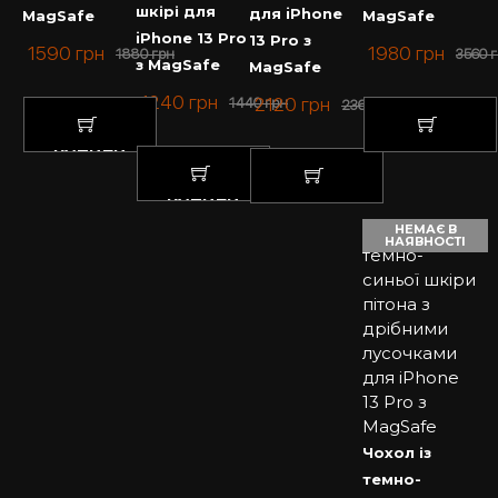
шкірі для
для iPhone
MagSafe
MagSafe
iPhone 13 Pro
13 Pro з
1590
грн
1980
грн
1880
грн
3560
г
з MagSafe
MagSafe
1240
грн
2120
грн
1440
грн
2360
грн
КУПИТИ
КУПИТИ
КУПИТИ
КУПИТИ
НЕМАЄ В
НАЯВНОСТІ
Чохол із
темно-