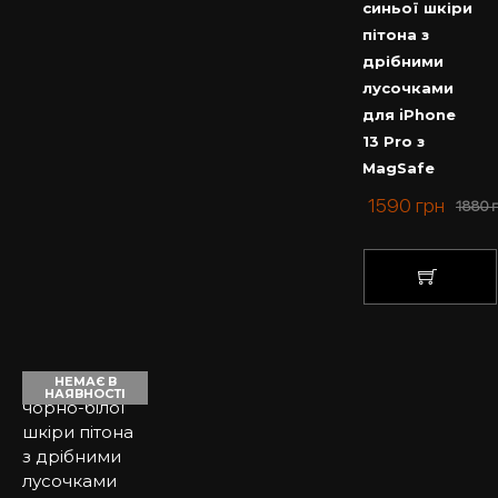
синьої шкіри
пітона з
дрібними
лусочками
для iPhone
13 Pro з
MagSafe
1590
грн
1880
КУПИТИ
НЕМАЄ В
НАЯВНОСТІ