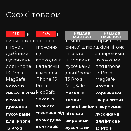
Схожі товари
-15%
-14%
НЕМАЄ В
НЕМАЄ В
НАЯВНОСТІ
НАЯВНОСТІ
Чохол із
Чохол із
Чохол із
синьої шкіри
коричневої
Чохол із
темно-
пітона з
шкіри пітона
чорного
синьої шкіри
дрібними
з широкими
тиснення під
пітона з
лусочками
лусочками
крокодила
широкими
для iPhone
для iPhone
на телячій
лусочками
13 Pro з
13 Pro з