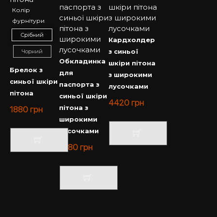
Колір
фурнітури
Срібний
Кардхолдер
з синьої
Чорний
Обкладинка
шкіри пітона
Брелок з
для
з широкими
синьої шкіри
паспорта з
лусочками
пітона
синьої шкіри
4420
грн
пітона з
1880
грн
широкими
лусочками
4180
грн