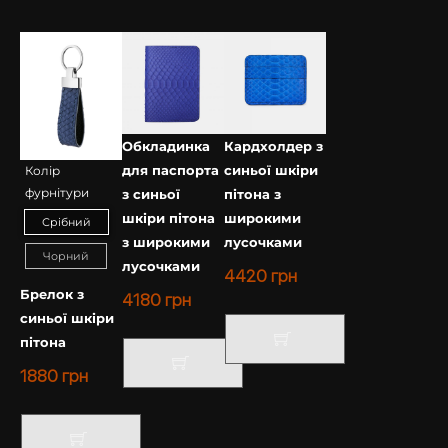
Обкладинка
Кардхолдер з
для паспорта
синьої шкіри
Колір
фурнітури
з синьої
пітона з
шкіри пітона
широкими
Срібний
з широкими
лусочками
Чорний
лусочками
4420
грн
Брелок з
4180
грн
синьої шкіри
пітона
1880
грн