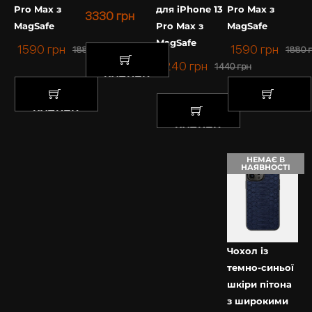
Pro Max з
для iPhone 13
Pro Max з
3330
грн
MagSafe
Pro Max з
MagSafe
MagSafe
1590
грн
1590
грн
1880
грн
1880
1240
грн
1440
грн
КУПИТИ
КУПИТИ
КУПИТИ
КУПИТИ
НЕМАЄ В
НАЯВНОСТІ
Чохол із
темно-синьої
шкіри пітона
з широкими