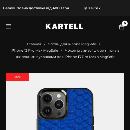
Безкоштовна доставка від 4000 грн
Гд.
Хв.
Сек.
0
Главная
/
Чохли для iPhone MagSafe
/
iPhone 13 Pro Max MagSafe
/
Чохол із синьої шкіри пітона з
широкими лусочками для iPhone 13 Pro Max з MagSafe
-10%