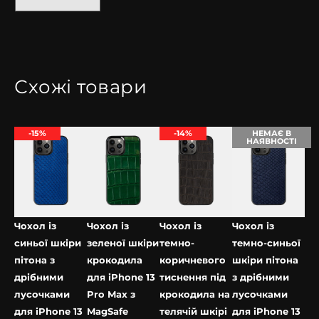
Схожі товари
-15%
-14%
НЕМАЄ В
НАЯВНОСТІ
Чохол із
Чохол із
Чохол із
Чохол із
синьої шкіри
зеленої шкіри
темно-
темно-синьої
пітона з
крокодила
коричневого
шкіри пітона
дрібними
для iPhone 13
тиснення під
з дрібними
лусочками
Pro Max з
крокодила на
лусочками
для iPhone 13
MagSafe
телячій шкірі
для iPhone 13