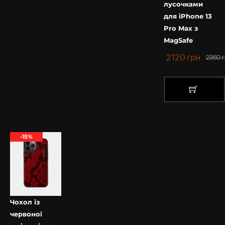
лусочками
для iPhone 13
Pro Max з
MagSafe
2120
грн
2360
г
КУПИТИ
-15%
Чохол із
червоної