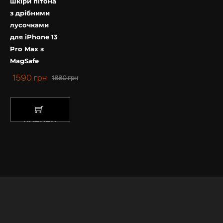
шкіри пітона
з дрібними
лусочками
для iPhone 13
Pro Max з
MagSafe
1590
грн
1880
грн
КУПИТИ