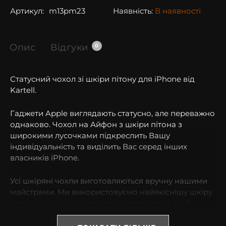
Артикул:
m13pm23
Наявність:
В наявності
Опис
Відгуки
0
Статусний чохол зі шкіри пітону для iPhone від
Kartell.
Гаджети Apple виглядають статусно, але переважно
однаково. Чохол на Айфон з шкіри пітона з
широкими лусочками підкреслить Вашу
індивідуальність та виділить Вас серед інших
власників iPhone.
Усі шкіряні чохли виготовляються вручну нашими
майстрами. Ми використовуємо найякіснішу шкіру
в поєднанні з найкращими матеріалами, щоб
забезпечити Вам чохол преміум-класу.