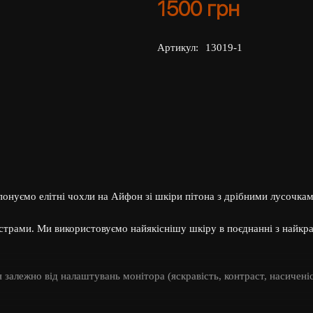
1500
грн
Артикул:
13019-1
понуємо елітні чохли на Айфон зі шкіри пітона з дрібними лусочка
страми. Ми використовуємо найякіснішу шкіру в поєднанні з найк
я залежно від налаштувань монітора (яскравість, контраст, насиченіс