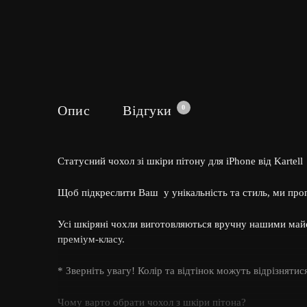
Опис
Відгуки
0
Статусний чохол зі шкіри пітону для iPhone від Kartell
Щоб підкреслити Ваш у унікальність та стиль, ми про
Усі шкіряні чохли виготовляються вручну нашими май
преміум-класу.
* Зверніть увагу! Колір та відтінок можуть відрізнятис
Чому варто обрати чохол з шкіри пітона?