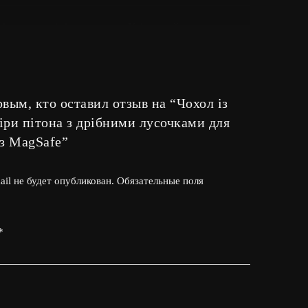
 підвищують імідж власника. Унікальний чохол для
рвым, кто оставил отзыв на “Чохол із
ок якісної фурнітури. Оскільки аксесуар з натуральної
іри пітона з дрібними лусочками для
 з MagSafe”
il не будет опубликован.
Обязательные поля
ля iPhone не тільки з шкіри пітона, але й інших
ас – завжди вигідно та приємно.
*