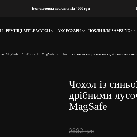
Безкоштовна доставка від 4000 грн
CH
РЕМІНЦІ APPLE WATCH
АКСЕСУАРИ
ЧОХЛИ ДЛЯ SAMSUNG
one MagSafe
/
iPhone 13 MagSafe
/
Чохол із синьої шкіри пітона з дрібними лусочк
Чохол із синьо
дрібними лусо
MagSafe
2880
грн