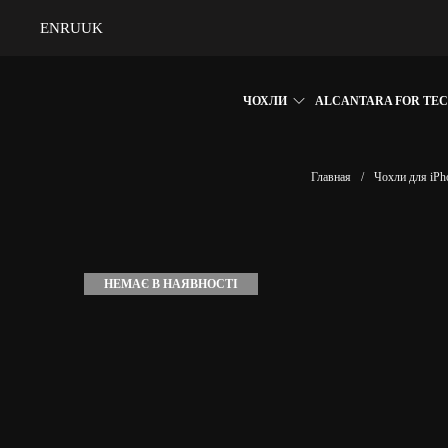
EN
RU
UK
ЧОХЛИ
ALCANTARA FOR TE
Главная
/
Чохли для iPh
НЕМАЄ В НАЯВНОСТІ