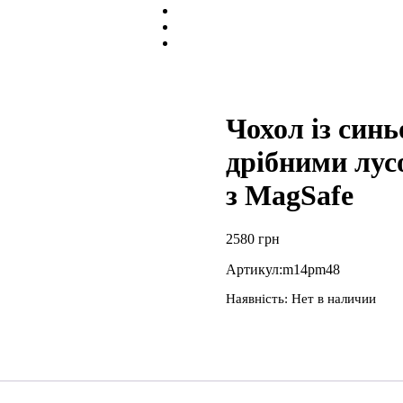
Чохол із синь
дрібними лус
з MagSafe
2580
грн
Артикул:
m14pm48
Наявність:
Нет в наличии