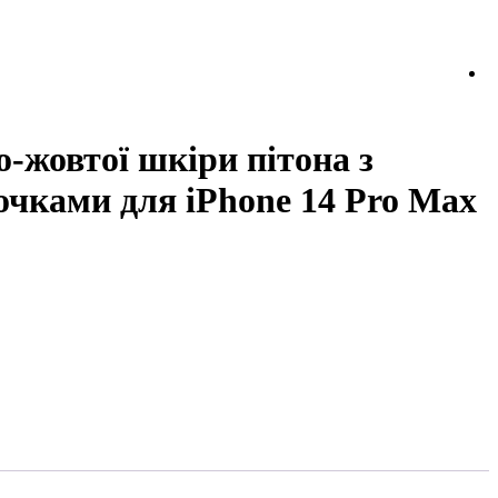
о-жовтої шкіри пітона з
очками для iPhone 14 Pro Max