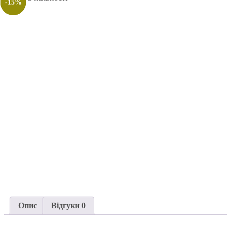
-15%
-15%
-14%
-15%
Опис
Відгуки
0