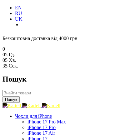
EN
RU
UK
Безкоштовна доставка від 4000 грн
0
05
Гд.
05
Хв.
34
Сек.
Пошук
Чохли для iPhone
iPhone 17 Pro Max
iPhone 17 Pro
iPhone 17 Air
iPhone 17