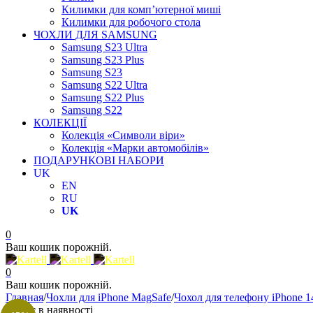
Килимки для комп’ютерної миші
Килимки для робочого стола
ЧОХЛИ ДЛЯ SAMSUNG
Samsung S23 Ultra
Samsung S23 Plus
Samsung S23
Samsung S22 Ultra
Samsung S22 Plus
Samsung S22
КОЛЕКЦІЇ
Колекція «Символи віри»
Колекція «Марки автомобілів»
ПОДАРУНКОВІ НАБОРИ
UK
EN
RU
UK
0
Ваш кошик порожній.
0
Ваш кошик порожній.
Главная
/
Чохли для iPhone MagSafe
/
Чохол для телефону iPhone 1
Немає в наявності