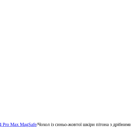
4 Pro Max MagSafe
/
Чохол із синьо-жовтої шкіри пітона з дрібним