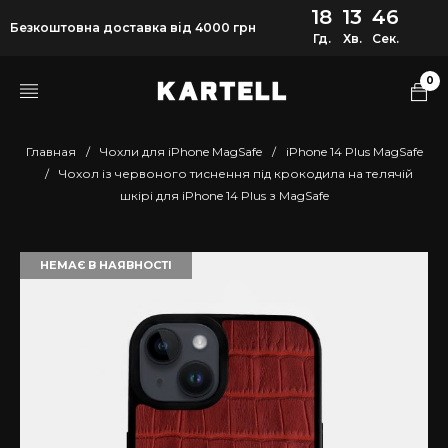
18
13
46
Безкоштовна доставка від 4000 грн
Гд.
Хв.
Сек.
0
Главная
/
Чохли для iPhone MagSafe
/
iPhone 14 Plus MagSafe
/
Чохол із червоного тиснення під крокодила на телячій
шкірі для iPhone 14 Plus з MagSafe
НЕМАЄ В НАЯВНОСТІ