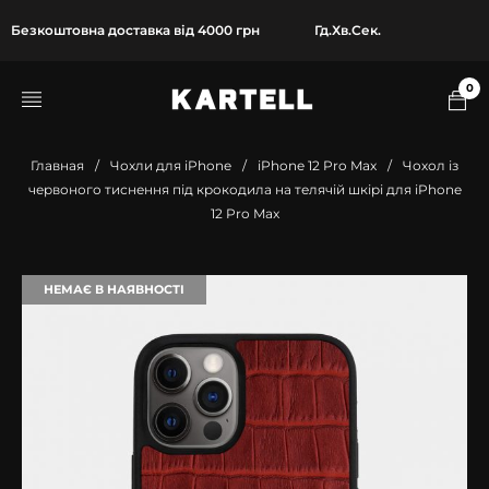
Безкоштовна доставка від 4000 грн
Гд.
Хв.
Сек.
0
Главная
/
Чохли для iPhone
/
iPhone 12 Pro Max
/
Чохол із
червоного тиснення під крокодила на телячій шкірі для iPhone
12 Pro Max
НЕМАЄ В НАЯВНОСТІ