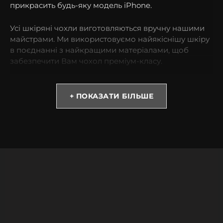
прикрасить будь-яку модель iPhone.
Усі шкіряні чохли виготовляються вручну нашими
майстрами. Ми використовуємо найякіснішу шкіру
в поєднанні з найкращими матеріалами, щоб
забезпечити Вам чохол преміум-класу.
* Зверніть увагу! Колір та відтінок можуть
відрізнятися залежно від налаштувань монітора
+ ПОКАЗАТИ БІЛЬШЕ
(яскравість, контраст, насиченість), а також
освітлення.
Чому варто обрати чохол із телячої шкіри з
тисненням під крокодила?
Такий тип шкіри виглядає якісно та не потребує
великих витрат. Купивши такий аксесуар, Ви
можете бути спокійними за Ваш смартфон навіть
під час випадкових падінь.