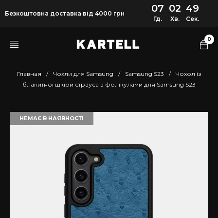
07
02
48
Безкоштовна доставка від 4000 грн
Гд.
Хв.
Сек.
0
Главная
/
Чохли для Samsung
/
Samsung S23
/
Чохол із
блакитної шкіри страуса з фолікулами для Samsung S23
НЕМАЄ В НАЯВНОСТІ