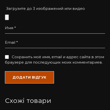
Samsung S23, щоб ваш смартфон завжди був на
висоті, як і ви.
Загрузите до 3 изображений или видео
Имя
*
Email
*
Сохранить моё имя, email и адрес сайта в этом
браузере для последующих моих комментариев.
Схожі товари