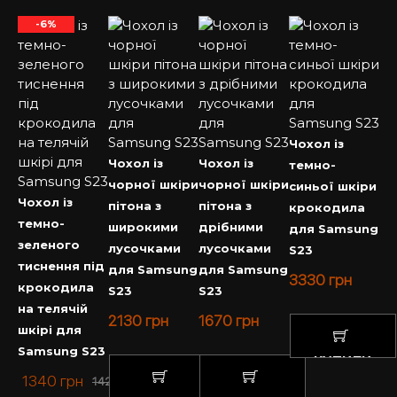
-6%
Чохол із
Чохол із
Чохол із
темно-
чорної шкіри
чорної шкіри
синьої шкіри
Чохол із
пітона з
пітона з
крокодила
темно-
широкими
дрібними
для Samsung
зеленого
лусочками
лусочками
S23
тиснення під
для Samsung
для Samsung
3330
грн
крокодила
S23
S23
на телячій
2130
грн
1670
грн
шкірі для
Samsung S23
КУПИТИ
1340
грн
1420
грн