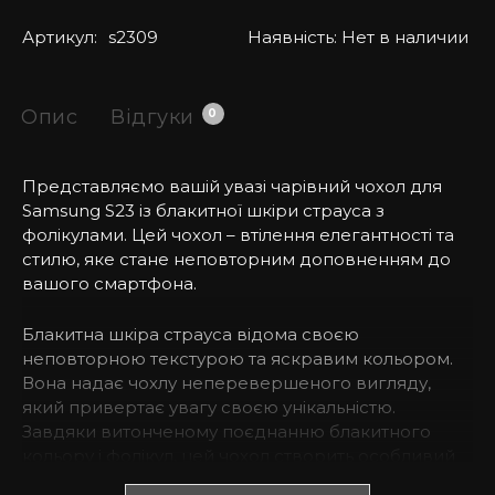
Артикул:
s2309
Наявність:
Нет в наличии
Опис
Відгуки
0
Представляємо вашій увазі чарівний чохол для
Samsung S23 із блакитної шкіри страуса з
фолікулами. Цей чохол – втілення елегантності та
стилю, яке стане неповторним доповненням до
вашого смартфона.
Блакитна шкіра страуса відома своєю
неповторною текстурою та яскравим кольором.
Вона надає чохлу неперевершеного вигляду,
який привертає увагу своєю унікальністю.
Завдяки витонченому поєднанню блакитного
кольору і фолікул, цей чохол створить особливий
акцент у вашому образі.