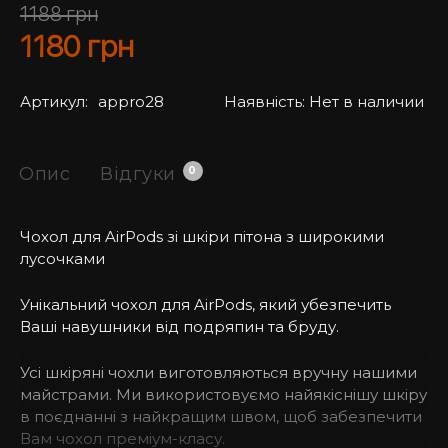
1188
грн
1180
грн
Артикул:
appro28
Наявність:
Нет в наличии
Опис
Відгуки
0
Чохол для AirPods зі шкіри пітона з широкими
лусочками
Унікальний чохол для AirPods, який убезпечить
Ваші навушники від подряпин та бруду.
Усі шкіряні чохли виготовляються вручну нашими
майстрами. Ми використовуємо найякіснішу шкіру
в поєднанні з найкращим швом, щоб забезпечити
Вам чохол преміум-класу.