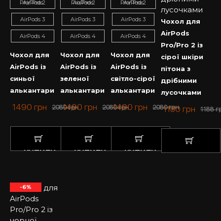
AirPods Pro/ Pro 2
AirPods Pro/Pro 2
AirPods Pro/ Pro 2
AirPods 3
AirPods 3
AirPods 3
Чохол для
AirPods
AirPods 4
AirPods 4
AirPods 4
Pro/Pro 2 із
Чохол для
Чохол для
Чохол для
сірої шкіри
AirPods із
AirPods із
AirPods із
пітона з
синьої
зеленої
світло-сірої
дрібними
алькантари
алькантари
алькантари
лусочками
1490
грн
1490
грн
1490
грн
2080
грн
2080
грн
2080
грн
1180
грн
1188
г
КУПИТИ
КУПИТИ
КУПИТИ
КУПИТИ
-6%