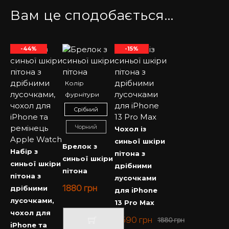
Вам це сподобається…
-44%
-15%
Колір
фурнітури
Срібний
Чорний
Чохол із
синьої шкіри
Брелок з
Набір з
пітона з
синьої шкіри
синьої шкіри
дрібними
пітона
пітона з
лусочками
1880
грн
дрібними
для iPhone
лусочками,
13 Pro Max
чохол для
1590
грн
1880
грн
iPhone та