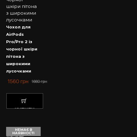
Чохол для
AirPods
Pro/Pro 2 із
чорної шкіри
пітона з
широкими
лусочками
1560
грн
1660
грн
КУПИТИ
НЕМАЄ В
НАЯВНОСТІ