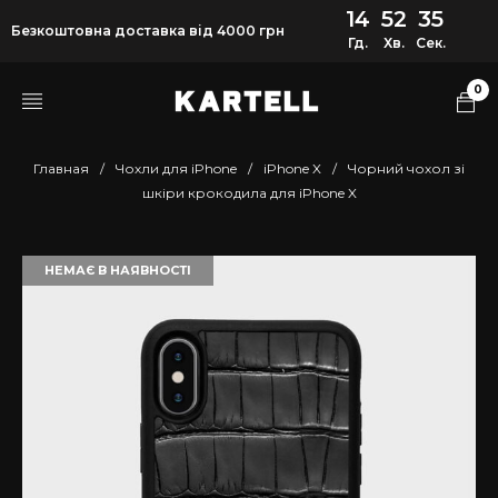
14
52
35
Безкоштовна доставка від 4000 грн
Гд.
Хв.
Сек.
0
Главная
/
Чохли для iPhone
/
iPhone X
/
Чорний чохол зі
шкіри крокодила для iPhone X
НЕМАЄ В НАЯВНОСТІ