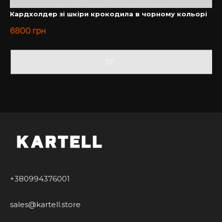
екзотичних матеріалів.
Кардхолдер зі шкіри крокодила в чорному кольорі
6800
грн
Ми цінуємо кожного нашого клієнта, тому із
задоволенням проконсультуємо Вас з усіх питань.
Купити чохол на Айфон у нас – завжди вигідно та
приємно.
+380994376001
sales@kartell.store