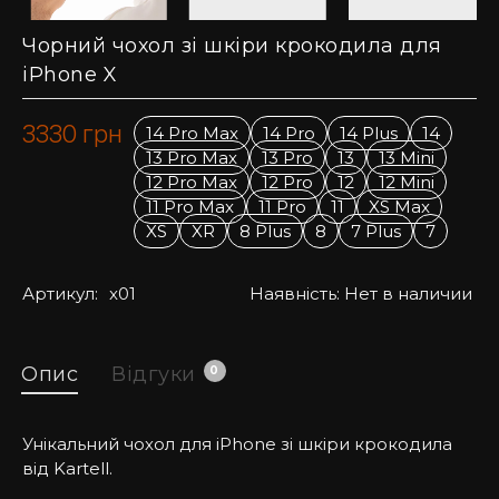
Чорний чохол зі шкіри крокодила для
iPhone X
3330
грн
14 Pro Max
14 Pro
14 Plus
14
13 Pro Max
13 Pro
13
13 Mini
12 Pro Max
12 Pro
12
12 Mini
11 Pro Max
11 Pro
11
XS Max
XS
XR
8 Plus
8
7 Plus
7
Артикул:
x01
Наявність:
Нет в наличии
Опис
Відгуки
0
Унікальний чохол для iPhone зі шкіри крокодила
від Kartell.