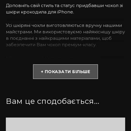
Доповніть свій стиль та статус придбавши чохол зі
шкіри крокодила для iPhone.
Усі шкіряні чохли виготовляються вручну нашими
майстрами. Ми використовуємо найякіснішу шкіру
в поєднанні з найкращими матеріалами, щоб
забезпечити Вам чохол преміум-класу.
* Зверніть увагу! Колір та відтінок можуть
відрізнятися залежно від налаштувань монітора
(яскравість, контраст, насиченість), а також
+ ПОКАЗАТИ БІЛЬШЕ
освітлення.
Чому варто обрати чохол з крокодилячої шкіри?
Вам це сподобається…
Чохол ручної роботи з протиударного силікону із
софт тач покриттям, має преміум якість, міцний та
зносостійкий. Купивши такий аксесуар, Ви можете
бути спокійними за Ваш смартфон навіть під час
випадкових падінь. Окрім того, це спосіб не лише