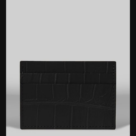
отримувати компліменти стосовно Вашого стилю,
але й продемонструвати свою успішність.
Якісні матеріали преміум-класу.
При виготовленні своїх виробів ми
використовуємо тільки натуральну шкіру
крокодила та якісну фурнітуру. Унікальність чохла
полягає у тому, що шкіра зберігає усі натуральні
нерівності та зморшки, що робить її ще більш
автентичною та оригінальною. Окрім того Ви
маєте можливість обрати будь-який колір з нашої
палітри.
Як підібрати чохол на iPhone?
Якщо Ви шукаєте якісний чохол зі шкіри – Kartell
допоможе підібрати потрібну модель.
Пропонуємо на вибір елітні чохли для iPhone не
тільки з крокодилової шкіри, але й інших