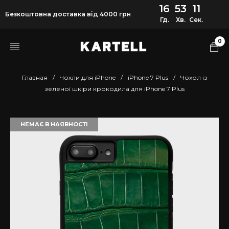
16
53
11
Безкоштовна доставка від 4000 грн
Гд.
Хв.
Сек.
0
Главная
/
Чохли для iPhone
/
iPhone 7 Plus
/
Чохол із
зеленої шкіри крокодила для iPhone 7 Plus
НЕМАЄ В НАЯВНОСТІ