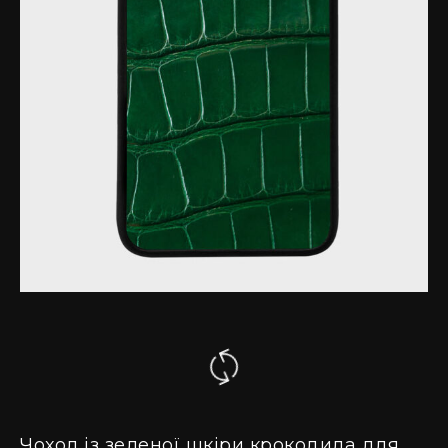
Чохол із зеленої шкіри крокодила для