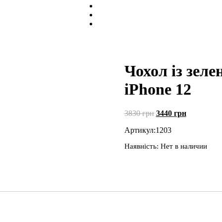
Чохол із зеле
iPhone 12
Первоначальная
Текущая
3830
грн
3440
грн
цена
цена:
Артикул:
1203
составляла
3440 грн.
3830 грн.
Наявність:
Нет в наличии