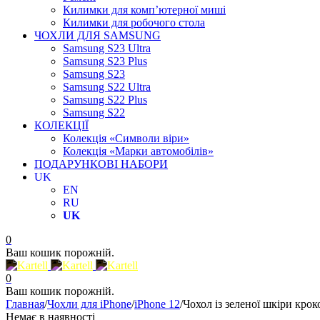
Килимки для комп’ютерної миші
Килимки для робочого стола
ЧОХЛИ ДЛЯ SAMSUNG
Samsung S23 Ultra
Samsung S23 Plus
Samsung S23
Samsung S22 Ultra
Samsung S22 Plus
Samsung S22
КОЛЕКЦІЇ
Колекція «Символи віри»
Колекція «Марки автомобілів»
ПОДАРУНКОВІ НАБОРИ
UK
EN
RU
UK
0
Ваш кошик порожній.
0
Ваш кошик порожній.
Главная
/
Чохли для iPhone
/
iPhone 12
/
Чохол із зеленої шкіри крок
Немає в наявності