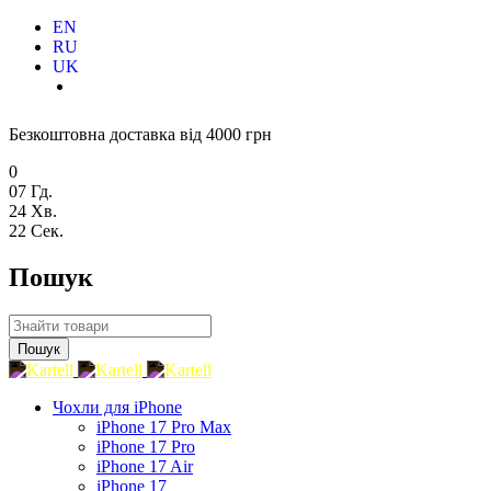
EN
RU
UK
Безкоштовна доставка від 4000 грн
0
07
Гд.
24
Хв.
21
Сек.
Пошук
Чохли для iPhone
iPhone 17 Pro Max
iPhone 17 Pro
iPhone 17 Air
iPhone 17